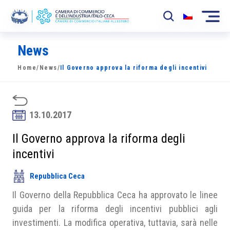
News
La Camera
Home
/
News
/
Il Governo approva la riforma degli incentivi
News
Eventi
13.10.2017
Sviluppo Mercato
Il Governo approva la riforma degli
Soci
incentivi
Partner
Repubblica Ceca
Progetti
Il Governo della Repubblica Ceca ha approvato le linee
guida per la riforma degli incentivi pubblici agli
Area riservata
investimenti. La modifica operativa, tuttavia, sarà nelle