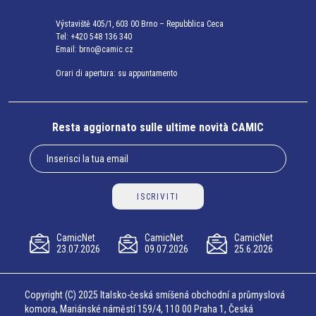
Výstaviště 405/1, 603 00 Brno – Repubblica Ceca
Tel:
+420 548 136 340
Email:
brno@camic.cz
Orari di apertura: su appuntamento
Resta aggiornato sulle ultime novità CAMIC
ISCRIVITI
CamicNet
CamicNet
CamicNet
23.07.2026
09.07.2026
25.6.2026
Copyright (C) 2025 Italsko-česká smíšená obchodní a průmyslová
komora, Mariánské náměstí 159/4, 110 00 Praha 1, Česká