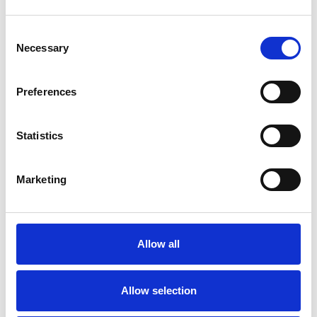
Consent
Necessary
Selection
Preferences
Statistics
Marketing
Ano 2011 schiera un nuovo candidato sindaco
a Praga
Allow all
Repubblica Ceca
Allow selection