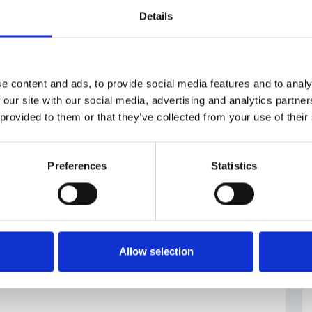
/kyberbezpecnostni-zakon-vladou-prosel-az-
Details
e content and ads, to provide social media features and to analy
S2
#Petr
#Ufficio Nazionale per la Sicurezza
 our site with our social media, advertising and analytics partn
Fiala
Cibernetica
 provided to them or that they’ve collected from your use of their
Preferences
Statistics
Allow selection