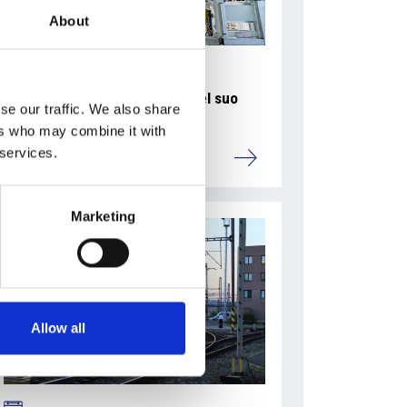
About
La Škoda avvia la produzione del suo
se our traffic. We also share
SUV Peaq
ers who may combine it with
 services.
Repubblica Ceca
Marketing
Allow all