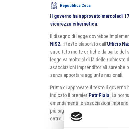
Repubblica Ceca
Il governo ha approvato mercoledì 17 
sicurezza cibernetica
.
Il disegno di legge dovrebbe implement
NIS2
. Il testo elaborato dall’
Ufficio Na
suscitato molte critiche da parte del 
legge va molto al di là delle richieste 
associazioni imprenditoriali sarebbe 
senza apportare aggiunte nazionali.
Prima di approvare il testo il governo 
indicato il premier
Petr Fiala
. La norm
emendamenti le associazioni imprendit
più significative. Secondo gli esperti 
entro il 18 ottobre come richiesto da 