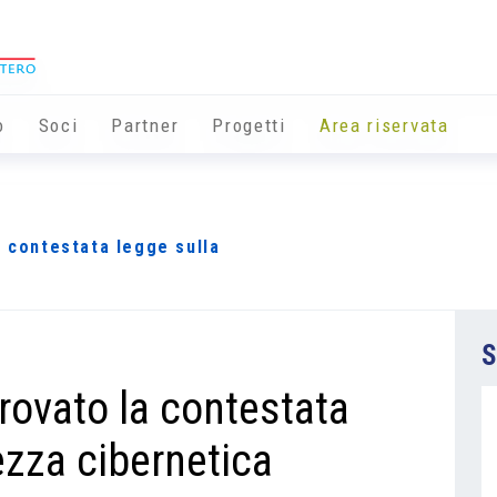
o
Soci
Partner
Progetti
Area riservata
a contestata legge sulla
S
rovato la contestata
ezza cibernetica