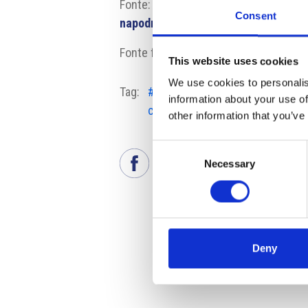
Fonte:
https://www.lupa.cz/aktuality
Consent
napodruhe-navic-se-zmenami/
Fonte fotografia: vlada.gov.cz
This website uses cookies
We use cookies to personalis
Tag:
#legge sulla sicurezza
#NI
information about your use of
cibernetica
other information that you’ve
Consent
Necessary
Selection
Deny