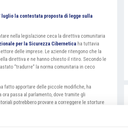
luglio la contestata proposta di legge sulla
are nella legislazione ceca la direttiva comunitaria
zionale per la Sicurezza Cibernetica
ha tuttavia
settore delle imprese. Le aziende ritengono che la
della direttiva e ne hanno chiesto il ritiro. Secondo le
bastato “tradurre” la norma comunitaria in ceco
ha fatto apportare delle piccole modifiche, ha
a ora passa al parlamento, dove tramite gli
oriali potrebbero provare a correggere le storture
è molto improbabile che la normativa entri in vigore
Bruxelles.