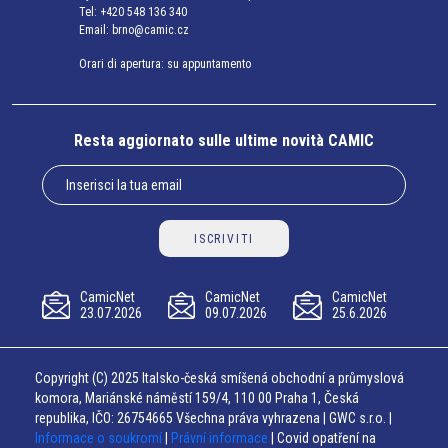
Tel:
+420 548 136 340
Email:
brno@camic.cz
Orari di apertura: su appuntamento
Resta aggiornato sulle ultime novità CAMIC
ISCRIVITI
CamicNet
CamicNet
CamicNet
23.07.2026
09.07.2026
25.6.2026
Copyright (C) 2025 Italsko-česká smíšená obchodní a průmyslová
komora, Mariánské náměstí 159/4, 110 00 Praha 1, Česká
republika, IČO: 26754665 Všechna práva vyhrazena | GWC s.r.o. |
Informace o soukromí
|
Právní informace
| Covid opatření na