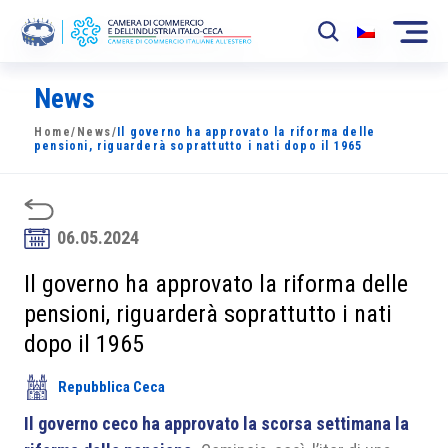
News
La Camera
Home
/
News
/
Il governo ha approvato la riforma delle
News
pensioni, riguarderà soprattutto i nati dopo il 1965
Eventi
Sviluppo Mercato
06.05.2024
Soci
Il governo ha approvato la riforma delle
pensioni, riguarderà soprattutto i nati
Partner
dopo il 1965
Progetti
Repubblica Ceca
Area riservata
Il governo ceco ha approvato la scorsa settimana la