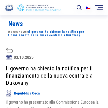
News
La Camera
Home
/
News
/
Il governo ha chiesto la notifica per il
News
finanziamento della nuova centrale a Dukovany
Eventi
Sviluppo Mercato
03.10.2025
Soci
Il governo ha chiesto la notifica per il
finanziamento della nuova centrale a
Partner
Dukovany
Progetti
Repubblica Ceca
Area riservata
Il governo ha presentato alla Commissione Europea la