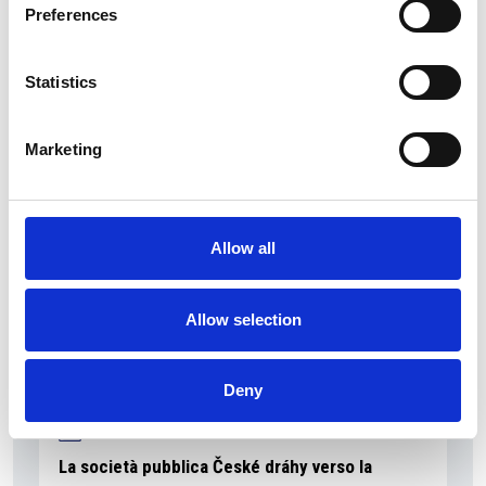
Preferences
Statistics
La Škoda avvia la produzione del suo SUV Peaq
Repubblica Ceca
Marketing
Allow all
Allow selection
Deny
La società pubblica České dráhy verso la