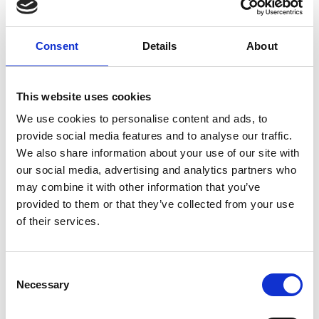
Consent
Details
About
7 Agosto 2026
This website uses cookies
Nel primo semestre è aumentata fortemente la
We use cookies to personalise content and ads, to
costruzione di nuove abitazioni
provide social media features and to analyse our traffic.
We also share information about your use of our site with
Repubblica Ceca
our social media, advertising and analytics partners who
may combine it with other information that you’ve
provided to them or that they’ve collected from your use
of their services.
Consent
Necessary
Selection