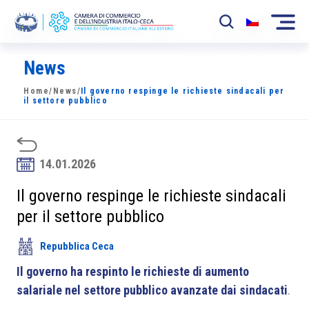
News
La Camera
Home
/
News
/
Il governo respinge le richieste sindacali per
News
il settore pubblico
Eventi
Sviluppo Mercato
14.01.2026
Soci
Il governo respinge le richieste sindacali
per il settore pubblico
Partner
Repubblica Ceca
Progetti
Il governo ha respinto le richieste di aumento
Area riservata
salariale nel settore pubblico avanzate dai sindacati
.