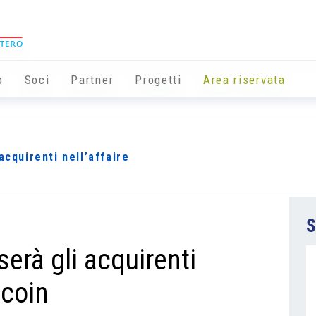
o
Soci
Partner
Progetti
Area riservata
acquirenti nell’affaire
S
serà gli acquirenti
tcoin