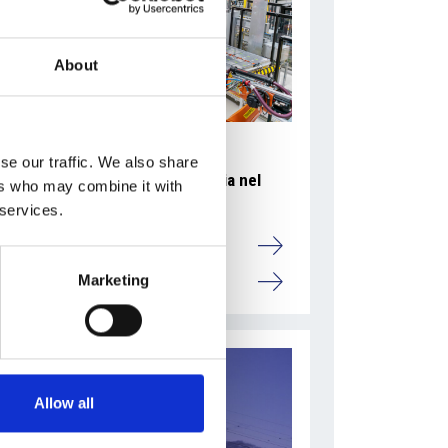
About
se our traffic. We also share
Accelera la ripresa dell’industria nel
ers who may combine it with
corso del primo semestre
 services.
Overview Economica
Marketing
Repubblica Ceca
Allow all