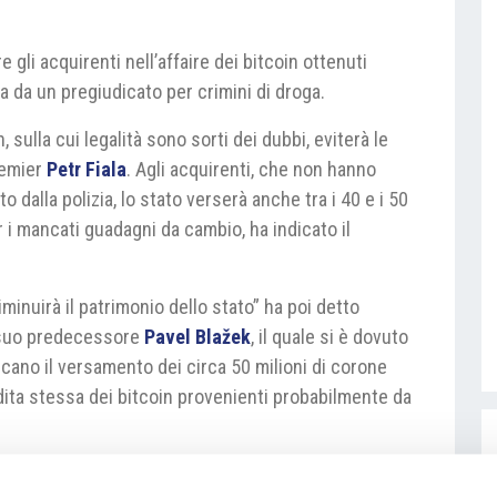
 gli acquirenti nell’affaire dei bitcoin ottenuti
a da un pregiudicato per crimini di droga.
, sulla cui legalità sono sorti dei dubbi, eviterà le
premier
Petr Fiala
. Agli acquirenti, che non hanno
o dalla polizia, lo stato verserà anche tra i 40 e i 50
 i mancati guadagni da cambio, ha indicato il
inuirà il patrimonio dello stato” ha poi detto
al suo predecessore
Pavel Blažek
, il quale si è dovuto
icano il versamento dei circa 50 milioni di corone
ita stessa dei bitcoin provenienti probabilmente da