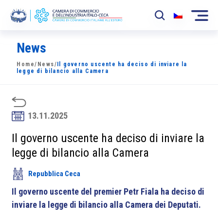
News
La Camera
Home
/
News
/
Il governo uscente ha deciso di inviare la
News
legge di bilancio alla Camera
Eventi
Sviluppo Mercato
13.11.2025
Soci
Il governo uscente ha deciso di inviare la
legge di bilancio alla Camera
Partner
Repubblica Ceca
Progetti
Il governo uscente del premier Petr Fiala ha deciso di
Area riservata
inviare la legge di bilancio alla Camera dei Deputati.