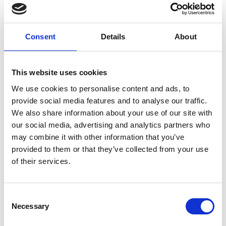
Consent
Details
About
6 Agosto 2026
Modifica del’utilizzo del gettito dai permessi a
emettere
This website uses cookies
We use cookies to personalise content and ads, to
Repubblica Ceca
provide social media features and to analyse our traffic.
We also share information about your use of our site with
our social media, advertising and analytics partners who
may combine it with other information that you’ve
provided to them or that they’ve collected from your use
of their services.
Consent
Necessary
Selection