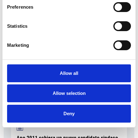
5 Agosto 2026
Preferences
Il commercio retail continua con una crescita
dinamica
Statistics
Overview Economica
Repubblica Ceca
Marketing
Allow all
Allow selection
Deny
Ano 2011 schiera un nuovo candidato sindaco