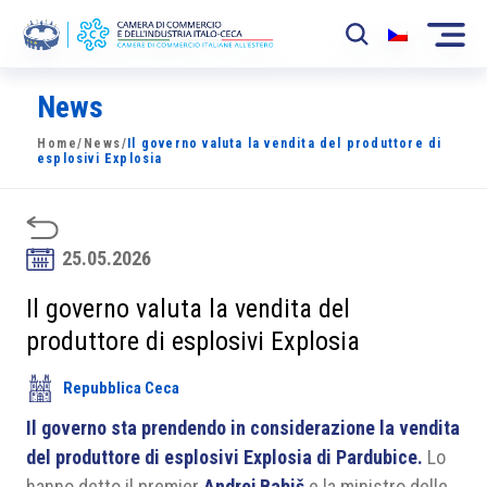
News
La Camera
Home
/
News
/
Il governo valuta la vendita del produttore di
News
esplosivi Explosia
Eventi
Sviluppo Mercato
25.05.2026
Soci
Il governo valuta la vendita del
produttore di esplosivi Explosia
Partner
Repubblica Ceca
Progetti
Il governo sta prendendo in considerazione la vendita
Area riservata
del produttore di esplosivi Explosia di Pardubice.
Lo
hanno detto il premier
Andrej Babiš
e la ministro delle