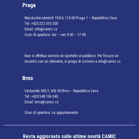
Praga
Mariánské náměstí 159/4, 110 00 Praga 1 – Repubblica Ceca
Tel:
+420 222 015 300
Email:
info@camic.cz
Orari di apertura: lun – ven 9:00 – 17:00
Non si effettua servizio di sportello al pubblico. Per fissare un
incontro con un referente, si prega di scrivere a info@camic.cz
Brno
Výstaviště 405/1, 603 00 Brno – Repubblica Ceca
Tel:
+420 548 136 340
Email:
brno@camic.cz
Orari di apertura: su appuntamento
Resta aggiornato sulle ultime novità CAMIC