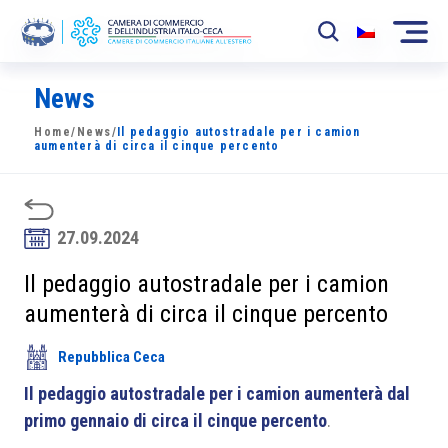
News
La Camera
Home
/
News
/
Il pedaggio autostradale per i camion
News
aumenterà di circa il cinque percento
Eventi
Sviluppo Mercato
27.09.2024
Soci
Il pedaggio autostradale per i camion
aumenterà di circa il cinque percento
Partner
Repubblica Ceca
Progetti
Il pedaggio autostradale per i camion aumenterà dal
Area riservata
primo gennaio di circa il cinque percento
.