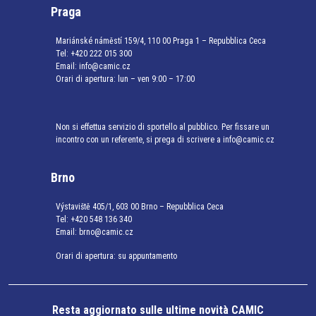
Praga
Mariánské náměstí 159/4, 110 00 Praga 1 – Repubblica Ceca
Tel:
+420 222 015 300
Email:
info@camic.cz
Orari di apertura: lun – ven 9:00 – 17:00
Non si effettua servizio di sportello al pubblico. Per fissare un
incontro con un referente, si prega di scrivere a info@camic.cz
Brno
Výstaviště 405/1, 603 00 Brno – Repubblica Ceca
Tel:
+420 548 136 340
Email:
brno@camic.cz
Orari di apertura: su appuntamento
Resta aggiornato sulle ultime novità CAMIC