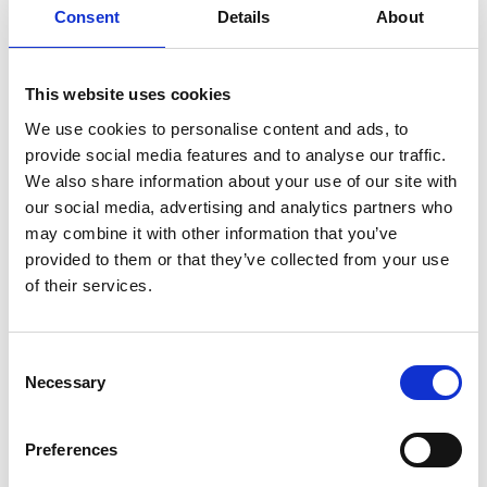
Consent
Details
About
7 Agosto 2026
Nel primo semestre è aumentata fortemente la
costruzione di nuove abitazioni
This website uses cookies
We use cookies to personalise content and ads, to
Repubblica Ceca
provide social media features and to analyse our traffic.
We also share information about your use of our site with
our social media, advertising and analytics partners who
may combine it with other information that you’ve
provided to them or that they’ve collected from your use
of their services.
Consent
Necessary
Selection
Preferences
La Škoda avvia la produzione del suo SUV Peaq