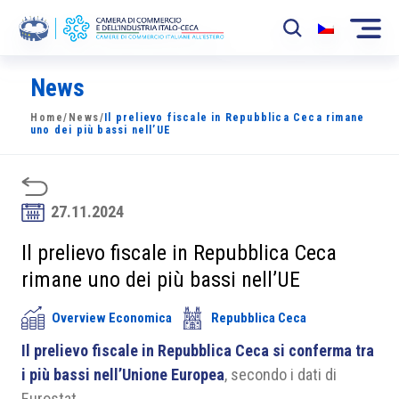
News
La Camera
Home
/
News
/
Il prelievo fiscale in Repubblica Ceca rimane
News
uno dei più bassi nell’UE
Eventi
Sviluppo Mercato
27.11.2024
Soci
Il prelievo fiscale in Repubblica Ceca
rimane uno dei più bassi nell’UE
Partner
Overview Economica
Repubblica Ceca
Progetti
Il prelievo fiscale in Repubblica Ceca si conferma tra
Area riservata
i più bassi nell’Unione Europea
, secondo i dati di
Eurostat.