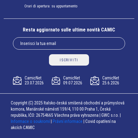
Orari di apertura: su appuntamento
Resta aggiornato sulle ultime novità CAMIC
ISCRIVITI
CamicNet
CamicNet
CamicNet
23.07.2026
09.07.2026
25.6.2026
Copyright (C) 2025 Italsko-česká smíšená obchodní a průmyslová
komora, Mariánské náměstí 159/4, 110 00 Praha 1, Česká
republika, IČO: 26754665 Všechna práva vyhrazena | GWC s.r.o. |
Informace o soukromí
|
Právní informace
| Covid opatření na
akcích CAMIC