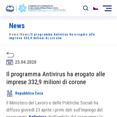
News
La Camera
Home
/
News
/
Il programma Antivirus ha erogato alle
News
imprese 332,9 milioni di corone
Eventi
Sviluppo Mercato
23.04.2020
Soci
Il programma Antivirus ha erogato alle
imprese 332,9 milioni di corone
Partner
Repubblica Ceca
Progetti
Il Ministero del Lavoro e delle Politiche Sociali ha
Area riservata
diffuso giovedì 23 aprile i primi dati sull’impiego del
programma
Antivirus
. Nell’ambito del programma le