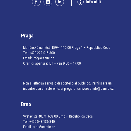
Info utili
Praga
Mariánské náměstí 159/4, 110 00 Praga 1 – Repubblica Ceca
Tel:
+420 222 015 300
Email:
info@camic.cz
Orari di apertura: lun – ven 9:00 – 17:00
Non si effettua servizio di sportello al pubblico. Per fissare un
incontro con un referente, si prega di scrivere a info@camic.cz
Brno
Výstaviště 405/1, 603 00 Brno – Repubblica Ceca
Tel:
+420 548 136 340
Email:
brno@camic.cz