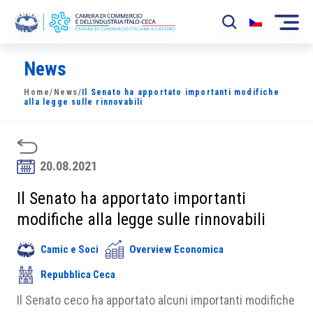
News
La Camera
Home
/
News
/
Il Senato ha apportato importanti modifiche
News
alla legge sulle rinnovabili
Eventi
Sviluppo Mercato
20.08.2021
Soci
Il Senato ha apportato importanti
modifiche alla legge sulle rinnovabili
Partner
Camic e Soci
Overview Economica
Progetti
Repubblica Ceca
Area riservata
Il Senato ceco ha apportato alcuni importanti modifiche