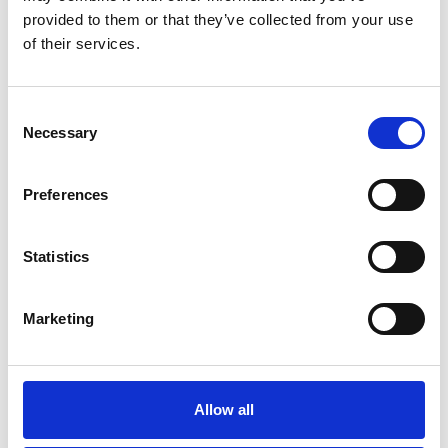
provided to them or that they’ve collected from your use
7 Agosto 2026
of their services.
Nel primo semestre è aumentata fortemente la
costruzione di nuove abitazioni
Consent
Necessary
Repubblica Ceca
Selection
Preferences
Statistics
Marketing
Allow all
La Škoda avvia la produzione del suo SUV Peaq