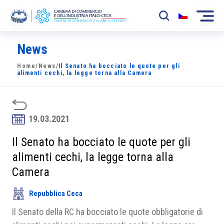
News
La Camera
Home
/
News
/
Il Senato ha bocciato le quote per gli
News
alimenti cechi, la legge torna alla Camera
Eventi
Sviluppo Mercato
19.03.2021
Soci
Il Senato ha bocciato le quote per gli
alimenti cechi, la legge torna alla
Partner
Camera
Progetti
Repubblica Ceca
Area riservata
Il Senato della RC ha bocciato le quote obbligatorie di