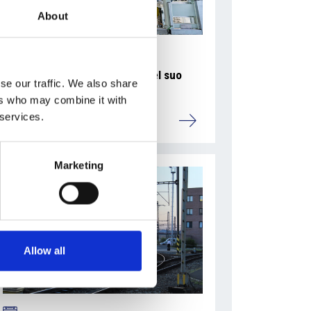
About
La Škoda avvia la produzione del suo
se our traffic. We also share
SUV Peaq
ers who may combine it with
 services.
Repubblica Ceca
Marketing
Allow all