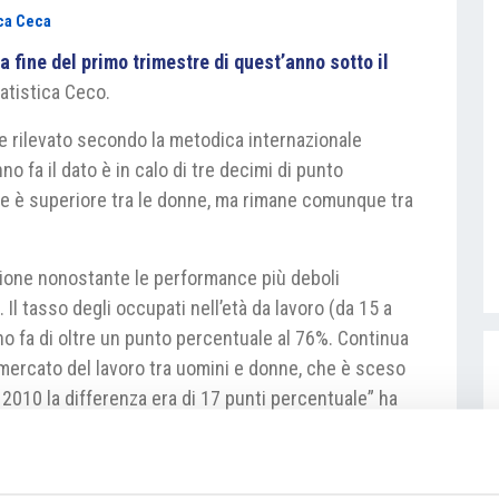
ca Ceca
a fine del primo trimestre di quest’anno sotto il
Statistica Ceco.
ne rilevato secondo la metodica internazionale
no fa il dato è in calo di tre decimi di punto
ne è superiore tra le donne, ma rimane comunque tra
sione nonostante le performance più deboli
 Il tasso degli occupati nell’età da lavoro (da 15 a
no fa di oltre un punto percentuale al 76%. Continua
l mercato del lavoro tra uomini e donne, che è sceso
 2010 la differenza era di 17 punti percentuale” ha
istica.