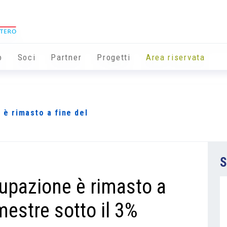
o
Soci
Partner
Progetti
Area riservata
 è rimasto a fine del
S
cupazione è rimasto a
mestre sotto il 3%