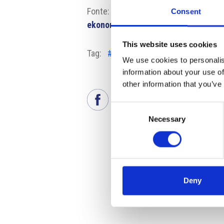
Fonte:
https://csu.gov.cz/rychle-in
Consent
ekonomicke-aktivity-brezen-2025
Fo
This website uses cookies
Tag:
#Cechia
#disoccupazione
#la
We use cookies to personalis
information about your use of
other information that you’ve
Consent
Necessary
Selection
Deny