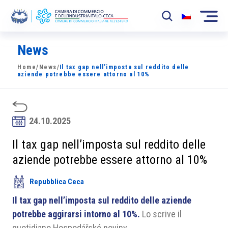
News
La Camera
Home
/
News
/
Il tax gap nell’imposta sul reddito delle
News
aziende potrebbe essere attorno al 10%
Eventi
Sviluppo Mercato
24.10.2025
Soci
Il tax gap nell’imposta sul reddito delle
aziende potrebbe essere attorno al 10%
Partner
Repubblica Ceca
Progetti
Il tax gap nell’imposta sul reddito delle aziende
Area riservata
potrebbe aggirarsi intorno al 10%.
Lo scrive il
quotidiano Hospodářské noviny.