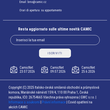
Email:
brno@camic.cz
Orari di apertura: su appuntamento
Resta aggiornato sulle ultime novità CAMIC
ISCRIVITI
CamicNet
CamicNet
CamicNet
23.07.2026
09.07.2026
25.6.2026
Copyright (C) 2025 Italsko-česká smíšená obchodní a průmyslová
komora, Mariánské náměstí 159/4, 110 00 Praha 1, Česká
republika, IČO: 26754665 Všechna práva vyhrazena | GWC s.r.o. |
Informace o soukromí
|
Právní informace
| Covid opatření na
akcích CAMIC