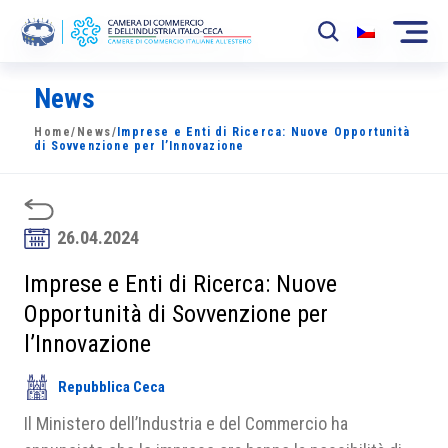
News
La Camera
Home
/
News
/
Imprese e Enti di Ricerca: Nuove Opportunità
News
di Sovvenzione per l’Innovazione
Eventi
Sviluppo Mercato
26.04.2024
Soci
Imprese e Enti di Ricerca: Nuove
Opportunità di Sovvenzione per
Partner
l’Innovazione
Progetti
Repubblica Ceca
Area riservata
Il Ministero dell’Industria e del Commercio ha