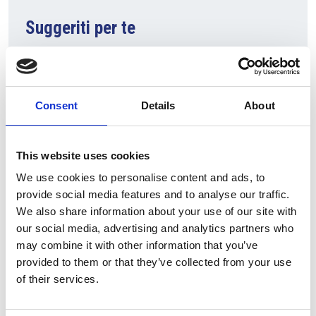
Suggeriti per te
Consent
Details
About
This website uses cookies
We use cookies to personalise content and ads, to
provide social media features and to analyse our traffic.
7 Agosto 2026
We also share information about your use of our site with
our social media, advertising and analytics partners who
Nel primo semestre è aumentata fortemente la
may combine it with other information that you’ve
costruzione di nuove abitazioni
provided to them or that they’ve collected from your use
Repubblica Ceca
of their services.