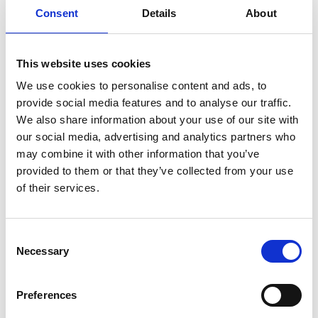
Consent
Details
About
7 Agosto 2026
Nel primo semestre è aumentata fortemente la
costruzione di nuove abitazioni
This website uses cookies
We use cookies to personalise content and ads, to
Repubblica Ceca
provide social media features and to analyse our traffic.
We also share information about your use of our site with
our social media, advertising and analytics partners who
may combine it with other information that you’ve
provided to them or that they’ve collected from your use
of their services.
Consent
Necessary
Selection
Preferences
La Škoda avvia la produzione del suo SUV Peaq