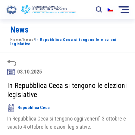
News
La Camera
Home
/
News
/
In Repubblica Ceca si tengono le elezioni
News
legislative
Eventi
Sviluppo Mercato
03.10.2025
Soci
In Repubblica Ceca si tengono le elezioni
legislative
Partner
Repubblica Ceca
Progetti
In Repubblica Ceca si tengono oggi venerdì 3 ottobre e
Area riservata
sabato 4 ottobre le elezioni legislative.