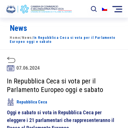
News
La Camera
Home
/
News
/
In Repubblica Ceca si vota per il Parlamento
News
Europeo oggi e sabato
Eventi
Sviluppo Mercato
07.06.2024
Soci
In Repubblica Ceca si vota per il
Parlamento Europeo oggi e sabato
Partner
Repubblica Ceca
Progetti
Oggi e sabato si vota in Repubblica Ceca per
Area riservata
eleggere i 21 parlamentari che rappresenteranno il
Paese al Parlamento Europeo
.