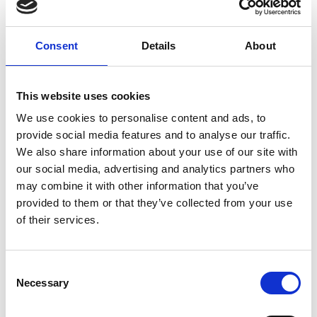
Consent
Details
About
7 Agosto 2026
This website uses cookies
Nel primo semestre è aumentata fortemente la
We use cookies to personalise content and ads, to
costruzione di nuove abitazioni
provide social media features and to analyse our traffic.
We also share information about your use of our site with
Repubblica Ceca
our social media, advertising and analytics partners who
may combine it with other information that you’ve
provided to them or that they’ve collected from your use
of their services.
Consent
Necessary
Selection