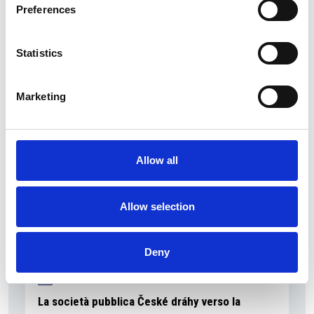
Preferences
Statistics
La Škoda avvia la produzione del suo SUV Peaq
Repubblica Ceca
Marketing
Allow all
Allow selection
Deny
La società pubblica České dráhy verso la