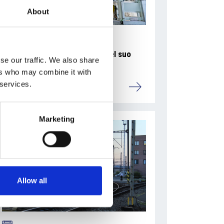
About
La Škoda avvia la produzione del suo
se our traffic. We also share
SUV Peaq
ers who may combine it with
 services.
Repubblica Ceca
Marketing
Allow all