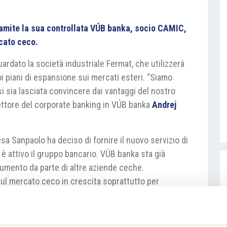
tramite la sua controllata VÚB banka, socio CAMIC,
cato ceco.
ardato la società industriale Fermat, che utilizzerà
oi piani di espansione sui mercati esteri. “Siamo
i sia lasciata convincere dai vantaggi del nostro
ettore del corporate banking in VÚB banka
Andrej
esa Sanpaolo ha deciso di fornire il nuovo servizio di
 è attivo il gruppo bancario. VÚB banka sta già
rumento da parte di altre aziende ceche.
sul mercato ceco in crescita soprattutto per
ni sui mercati esteri” ha indicato il direttore di VÚB