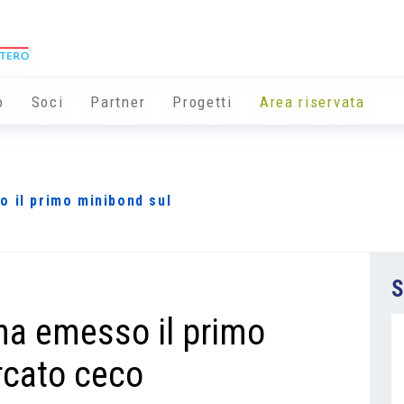
o
Soci
Partner
Progetti
Area riservata
 il primo minibond sul
S
ha emesso il primo
rcato ceco