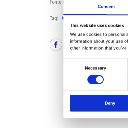
Fonte e fonte fotografia:
protext.cz
Consent
Tag:
#intesa san paolo
#Minibond
This website uses cookies
We use cookies to personalis
information about your use of
other information that you’ve
Consent
Necessary
Selection
Deny