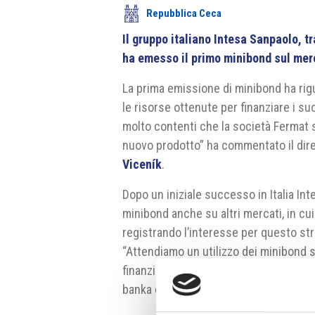
Repubblica Ceca
Il gruppo italiano Intesa Sanpaolo, 
ha emesso il primo minibond sul mer
La prima emissione di minibond ha rigu
le risorse ottenute per finanziare i su
molto contenti che la società Fermat s
nuovo prodotto” ha commentato il dir
Viceník
.
Dopo un iniziale successo in Italia Int
minibond anche su altri mercati, in cui
registrando l’interesse per questo st
“Attendiamo un utilizzo dei minibond 
finanziare le acquisizioni o le espansio
banka di Praga
Andrea Fiori
.