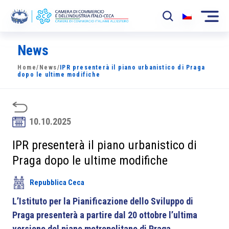
News
La Camera
Home
/
News
/
IPR presenterà il piano urbanistico di Praga
News
dopo le ultime modifiche
Eventi
Sviluppo Mercato
10.10.2025
Soci
IPR presenterà il piano urbanistico di
Praga dopo le ultime modifiche
Partner
Repubblica Ceca
Progetti
L’Istituto per la Pianificazione dello Sviluppo di
Area riservata
Praga presenterà a partire dal 20 ottobre l’ultima
versione del piano metropolitano di Praga.