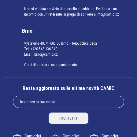
Non si effettua servizio di sportello al pubblico. Per fissare un
incontro con un referente, si prega di scrivere a info@camic.cz
Brno
Výstaviště 405/1, 603 00 Brno – Repubblica Ceca
Tel:
+420 548 136 340
Email:
brno@camic.cz
Orari di apertura: su appuntamento
Resta aggiornato sulle ultime novità CAMIC
ISCRIVITI
CamicNet
CamicNet
CamicNet