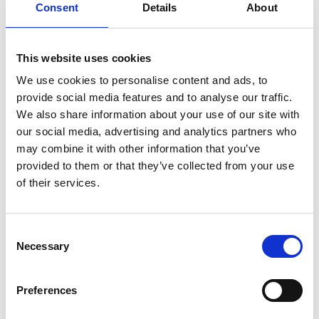
Consent
Details
About
7 Agosto 2026
Nel primo semestre è aumentata fortemente la
costruzione di nuove abitazioni
This website uses cookies
We use cookies to personalise content and ads, to
Repubblica Ceca
provide social media features and to analyse our traffic.
We also share information about your use of our site with
our social media, advertising and analytics partners who
may combine it with other information that you’ve
provided to them or that they’ve collected from your use
of their services.
Consent
Necessary
Selection
Preferences
La Škoda avvia la produzione del suo SUV Peaq