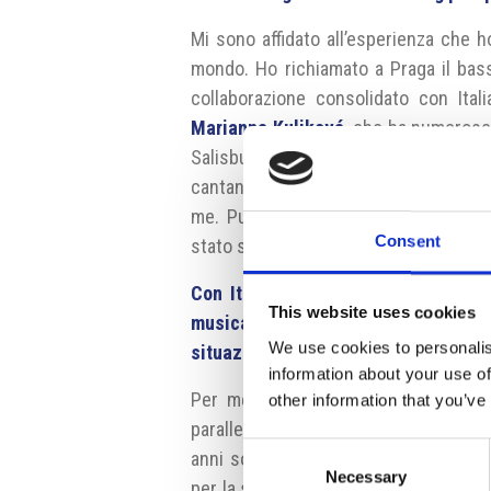
Mi sono affidato all’esperienza che ho
mondo. Ho richiamato a Praga il ba
collaborazione consolidato con Ital
Marianna Kuliková
, che ha numerose 
Salisburgo e ha inciso diverse comp
cantante britannica vivente a Praga,
me. Purtroppo ha dovuto cancellare
Consent
stato sostituito da
Flaviano Bianchi
.
Con Italia Arte Fest lei mette assi
This website uses cookies
musicale, che solitamente sono d
We use cookies to personalis
situazione?
information about your use of
Per me è abbastanza naturale quest
other information that you’ve
parallelamente. Per sei anni sono stat
Consent
anni sono direttore di un festival in 
Necessary
Selection
per la sovraintendenza di alcuni grandi