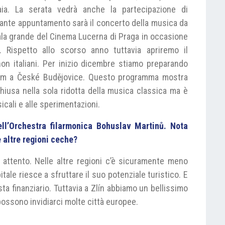
aia. La serata vedrà anche la partecipazione di
rtante appuntamento sarà il concerto della musica da
 sala grande del Cinema Lucerna di Praga in occasione
t. Rispetto allo scorso anno tuttavia apriremo il
on italiani. Per inizio dicembre stiamo preparando
ilm a České Budějovice. Questo programma mostra
chiusa nella sola ridotta della musica classica ma è
sicali e alle sperimentazioni.
ell’Orchestra filarmonica Bohuslav Martinů. Nota
e altre regioni ceche?
 attento. Nelle altre regioni c’è sicuramente meno
tale riesce a sfruttare il suo potenziale turistico. E
sta finanziario. Tuttavia a Zlín abbiamo un bellissimo
possono invidiarci molte città europee.