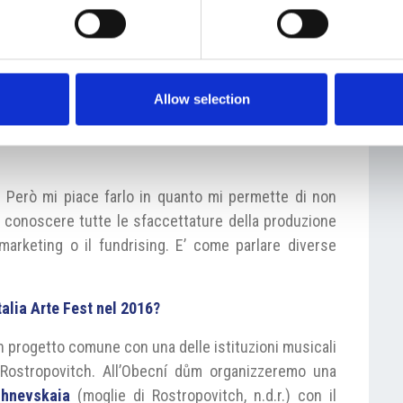
g e ovviamente anche i finanziamenti da ormai più di
 numerosi concerti ed esibizioni d’opera in numerosi
usica mondiali come La Scala e altri. Insomma un
Allow selection
stioni manageriali non Le sottrae energia per il
. Però mi piace farlo in quanto mi permette di non
di conoscere tutte le sfaccettature della produzione
marketing o il fundrising. E’ come parlare diverse
talia Arte Fest nel 2016?
n progetto comune con una delle istituzioni musicali
 Rostropovitch. All’Obecní dům organizzeremo una
chnevskaia
(moglie di Rostropovitch, n.d.r.) con il