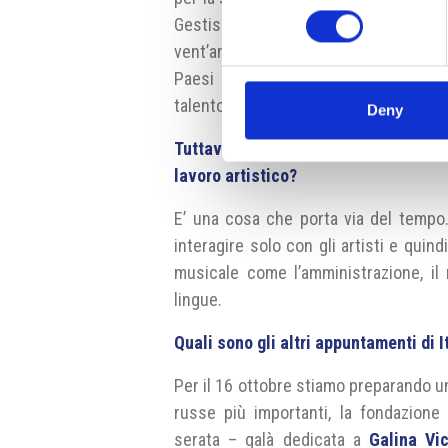
Gestisco l’organizzazione, il marketin
vent’anni. Dall’altra parte ho diretto
Paesi del mondo e in tempi della m
talento non esclude l’altro.
Deny
Tuttavia il doversi occupare di que
lavoro artistico?
E’ una cosa che porta via del tempo
interagire solo con gli artisti e quin
musicale come l’amministrazione, il 
lingue.
Quali sono gli altri appuntamenti di I
Per il 16 ottobre stiamo preparando u
russe più importanti, la fondazione
serata – galà dedicata a
Galina Vi