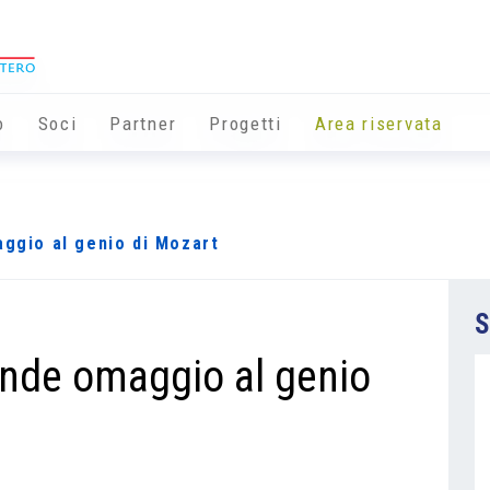
o
Soci
Partner
Progetti
Area riservata
aggio al genio di Mozart
S
rende omaggio al genio