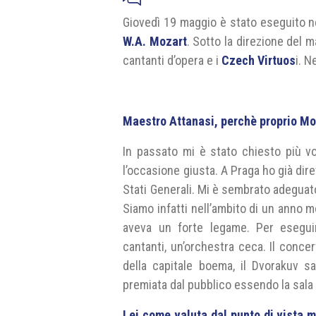
Giovedì 19 maggio è stato eseguito n
W.A. Mozart
. Sotto la direzione del 
cantanti d’opera e i
Czech Virtuos
i. N
Maestro Attanasi, perchè proprio Mo
In passato mi è stato chiesto più v
l’occasione giusta. A Praga ho già dire
Stati Generali. Mi è sembrato adeguat
Siamo infatti nell’ambito di un anno m
aveva un forte legame. Per esegui
cantanti, un’orchestra ceca. Il concer
della capitale boema, il Dvorakuv s
premiata dal pubblico essendo la sala
Lei come valuta dal punto di vista m