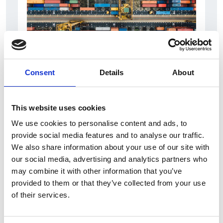
Consent
Details
About
6 Agosto 2026
L’interscambio Italia – Repubblica ha superato
nel primo semestre i dieci miliardi di euro
This website uses cookies
We use cookies to personalise content and ads, to
Interviste
provide social media features and to analyse our traffic.
Overview Economica
We also share information about your use of our site with
our social media, advertising and analytics partners who
Repubblica Ceca
may combine it with other information that you’ve
provided to them or that they’ve collected from your use
of their services.