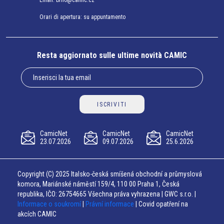
Email:
brno@camic.cz
Orari di apertura: su appuntamento
Resta aggiornato sulle ultime novità CAMIC
ISCRIVITI
CamicNet
CamicNet
CamicNet
23.07.2026
09.07.2026
25.6.2026
Copyright (C) 2025 Italsko-česká smíšená obchodní a průmyslová
komora, Mariánské náměstí 159/4, 110 00 Praha 1, Česká
republika, IČO: 26754665 Všechna práva vyhrazena | GWC s.r.o. |
Informace o soukromí
|
Právní informace
| Covid opatření na
akcích CAMIC