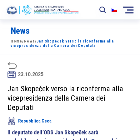
News
La Camera
Home
/
News
/
Jan Skopeček verso la riconferma alla
News
vicepresidenza della Camera dei Deputati
Eventi
Sviluppo Mercato
23.10.2025
Soci
Jan Skopeček verso la riconferma alla
vicepresidenza della Camera dei
Partner
Deputati
Progetti
Repubblica Ceca
Area riservata
Il deputato dell’ODS Jan Skopeček sarà