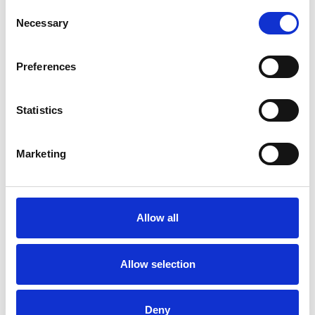
Consent
Necessary
Selection
Preferences
Statistics
Accelera la ripresa dell’industria nel corso del
primo semestre
Marketing
Overview Economica
Repubblica Ceca
Allow all
Allow selection
Deny