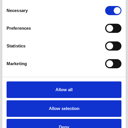
Consent
Necessary
Selection
Preferences
Statistics
Accelera la ripresa dell’industria nel corso del
primo semestre
Marketing
Overview Economica
Repubblica Ceca
Allow all
Allow selection
Deny