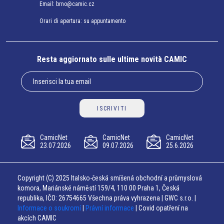
Email:
brno@camic.cz
Orari di apertura: su appuntamento
Resta aggiornato sulle ultime novità CAMIC
ISCRIVITI
CamicNet
CamicNet
CamicNet
23.07.2026
09.07.2026
25.6.2026
Copyright (C) 2025 Italsko-česká smíšená obchodní a průmyslová
komora, Mariánské náměstí 159/4, 110 00 Praha 1, Česká
republika, IČO: 26754665 Všechna práva vyhrazena | GWC s.r.o. |
Informace o soukromí
|
Právní informace
| Covid opatření na
akcích CAMIC