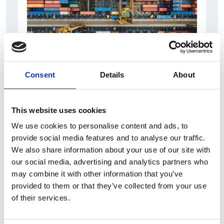
Consent
Details
About
6 Agosto 2026
L’interscambio Italia – Repubblica ha superato
nel primo semestre i dieci miliardi di euro
This website uses cookies
We use cookies to personalise content and ads, to
Interviste
provide social media features and to analyse our traffic.
Overview Economica
We also share information about your use of our site with
our social media, advertising and analytics partners who
Repubblica Ceca
may combine it with other information that you’ve
provided to them or that they’ve collected from your use
of their services.