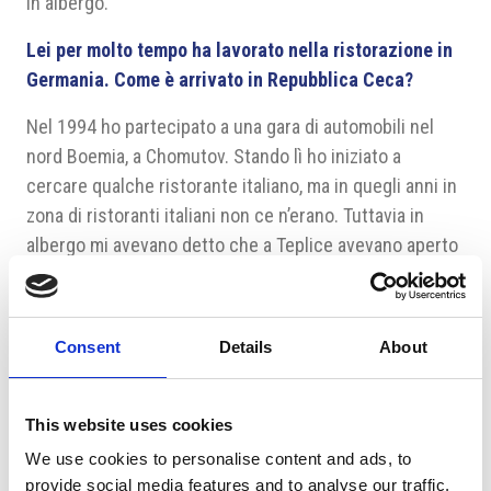
in albergo.
Lei per molto tempo ha lavorato nella ristorazione in
Germania. Come è arrivato in Repubblica Ceca?
Nel 1994 ho partecipato a una gara di automobili nel
nord Boemia, a Chomutov. Stando lì ho iniziato a
cercare qualche ristorante italiano, ma in quegli anni in
zona di ristoranti italiani non ce n’erano. Tuttavia in
albergo mi avevano detto che a Teplice avevano aperto
una pizzeria gestita da un italiano. Ero molto curioso e
quindi ho preso il taxi per andare a vedere questa
pizzeria, dove ho conosciuto il proprietario, che poi è
Consent
Details
About
diventato un mio amico. Gli ho chiesto alcune
informazioni, ad esempio sugli affitti. E facendo diversi
calcoli ho capito che la situazione poteva essere
This website uses cookies
promettente. Al gestore ho lasciato il numero e nel
We use cookies to personalise content and ads, to
1995 mi hanno chiamato per aprire un ristorante a
provide social media features and to analyse our traffic.