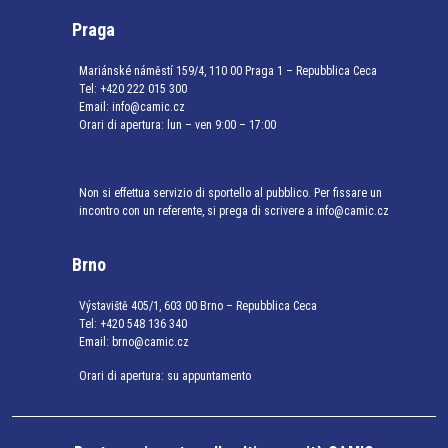
Praga
Mariánské náměstí 159/4, 110 00 Praga 1 – Repubblica Ceca
Tel:
+420 222 015 300
Email:
info@camic.cz
Orari di apertura: lun – ven 9:00 – 17:00
Non si effettua servizio di sportello al pubblico. Per fissare un
incontro con un referente, si prega di scrivere a info@camic.cz
Brno
Výstaviště 405/1, 603 00 Brno – Repubblica Ceca
Tel:
+420 548 136 340
Email:
brno@camic.cz
Orari di apertura: su appuntamento