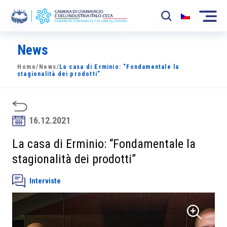
News
La Camera
Home
/
News
/
La casa di Erminio: “Fondamentale la
News
stagionalità dei prodotti”
Eventi
Sviluppo Mercato
16.12.2021
Soci
La casa di Erminio: “Fondamentale la
stagionalità dei prodotti”
Partner
Interviste
Progetti
Area riservata