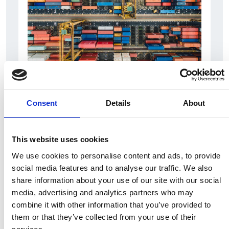
6 Agosto 2026
L’interscambio Italia – Repubblica ha superato
Consent
Details
About
nel primo semestre i dieci miliardi di euro
Interviste
This website uses cookies
Overview Economica
We use cookies to personalise content and ads, to provide
Repubblica Ceca
social media features and to analyse our traffic. We also
share information about your use of our site with our social
media, advertising and analytics partners who may
combine it with other information that you’ve provided to
them or that they’ve collected from your use of their