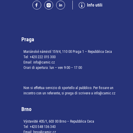
Info utili
Praga
Mariánské náměstí 159/4, 110 00 Praga 1 – Repubblica Ceca
Tel:
+420 222 015 300
Email:
info@camic.cz
Orari di apertura: lun – ven 9:00 – 17:00
Non si effettua servizio di sportello al pubblico. Per fissare un
incontro con un referente, si prega di scrivere a info@camic.cz
Brno
Výstaviště 405/1, 603 00 Brno – Repubblica Ceca
Tel:
+420 548 136 340
Email:
brno@camic.cz