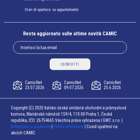
Orari di apertura: su appuntamento
Resta aggiornato sulle ultime novità CAMIC
ISCRIVITI
CamicNet
CamicNet
CamicNet
23.07.2026
09.07.2026
25.6.2026
Copyright (C) 2025 Italsko-česká smíšená obchodní a průmyslová
komora, Mariánské náměstí 159/4, 110 00 Praha 1, Česká
republika, IČO: 26754665 Všechna práva vyhrazena | GWC s.r.o. |
Informace o soukromí
|
Právní informace
| Covid opatření na
akcích CAMIC