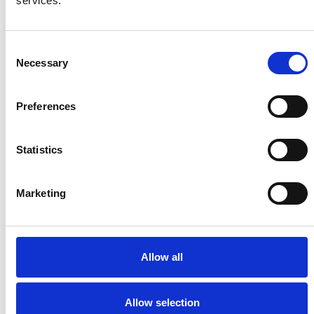
services.
Consent
Necessary
Selection
Preferences
Accelera la ripresa dell’industria nel corso del
primo semestre
Statistics
Overview Economica
Marketing
Repubblica Ceca
Allow all
Allow selection