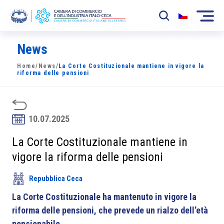
News
La Camera
Home
/
News
/
La Corte Costituzionale mantiene in vigore la
News
riforma delle pensioni
Eventi
Sviluppo Mercato
10.07.2025
Soci
La Corte Costituzionale mantiene in
vigore la riforma delle pensioni
Partner
Repubblica Ceca
Progetti
La Corte Costituzionale ha mantenuto in vigore la
Area riservata
riforma delle pensioni, che prevede un rialzo dell’età
pensionabile.