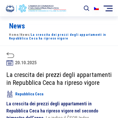
News
La Camera
Home
/
News
/
La crescita dei prezzi degli appartamenti in
News
Repubblica Ceca ha ripreso vigore
Eventi
Sviluppo Mercato
20.10.2025
Soci
La crescita dei prezzi degli appartamenti
in Repubblica Ceca ha ripreso vigore
Partner
Repubblica Ceca
Progetti
La crescita dei prezzi degli appartamenti in
Area riservata
Repubblica Ceca ha ripreso vigore nel secondo
trimestre dell’anno.
Lo indica il ČSOB Index.