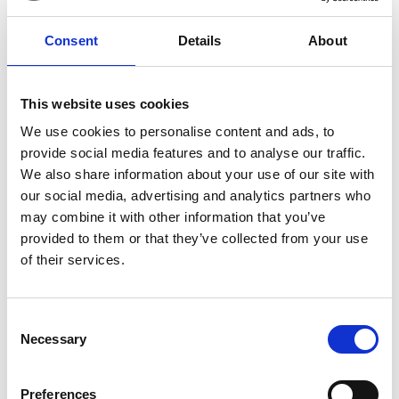
Consent
Details
About
7 Agosto 2026
This website uses cookies
Nel primo semestre è aumentata fortemente la
costruzione di nuove abitazioni
We use cookies to personalise content and ads, to
provide social media features and to analyse our traffic.
Repubblica Ceca
We also share information about your use of our site with
our social media, advertising and analytics partners who
may combine it with other information that you’ve
provided to them or that they’ve collected from your use
of their services.
Consent
Necessary
Selection
Preferences