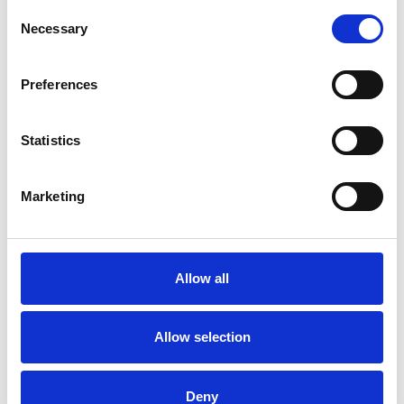
Consent
Necessary
Selection
Preferences
Statistics
Accelera la ripresa dell’industria nel corso del
primo semestre
Marketing
Overview Economica
Repubblica Ceca
Allow all
Allow selection
Deny