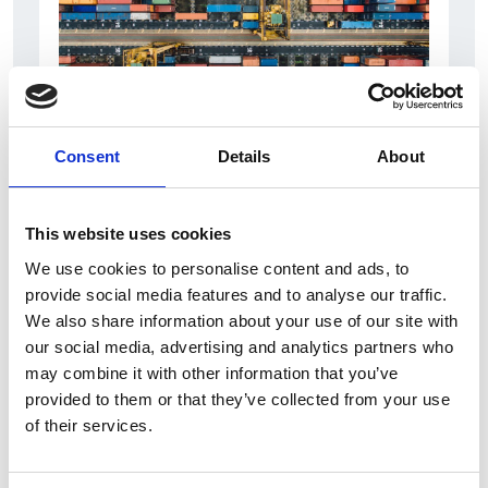
Consent
Details
About
6 Agosto 2026
L’interscambio Italia – Repubblica ha superato
nel primo semestre i dieci miliardi di euro
This website uses cookies
We use cookies to personalise content and ads, to
Interviste
provide social media features and to analyse our traffic.
Overview Economica
We also share information about your use of our site with
our social media, advertising and analytics partners who
Repubblica Ceca
may combine it with other information that you’ve
provided to them or that they’ve collected from your use
of their services.