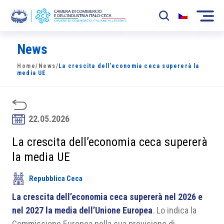
News
La Camera
Home
/
News
/
La crescita dell’economia ceca supererà la
News
media UE
Eventi
Sviluppo Mercato
22.05.2026
Soci
La crescita dell’economia ceca supererà
la media UE
Partner
Repubblica Ceca
Progetti
La crescita dell’economia ceca supererà nel 2026 e
Area riservata
nel 2027 la media dell’Unione Europea
. Lo indica la
Commissione Europea nella sua previsione di