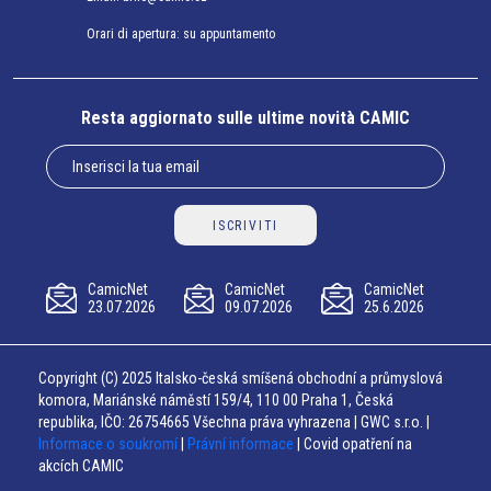
Orari di apertura: su appuntamento
Resta aggiornato sulle ultime novità CAMIC
ISCRIVITI
CamicNet
CamicNet
CamicNet
23.07.2026
09.07.2026
25.6.2026
Copyright (C) 2025 Italsko-česká smíšená obchodní a průmyslová
komora, Mariánské náměstí 159/4, 110 00 Praha 1, Česká
republika, IČO: 26754665 Všechna práva vyhrazena | GWC s.r.o. |
Informace o soukromí
|
Právní informace
| Covid opatření na
akcích CAMIC