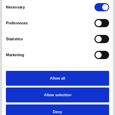
Consent
Necessary
Selection
Preferences
Statistics
Accelera la ripresa dell’industria nel corso del
primo semestre
Marketing
Overview Economica
Repubblica Ceca
Allow all
Allow selection
Deny