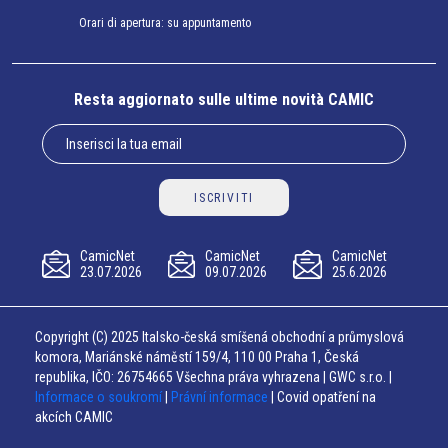
Orari di apertura: su appuntamento
Resta aggiornato sulle ultime novità CAMIC
ISCRIVITI
CamicNet
CamicNet
CamicNet
23.07.2026
09.07.2026
25.6.2026
Copyright (C) 2025 Italsko-česká smíšená obchodní a průmyslová
komora, Mariánské náměstí 159/4, 110 00 Praha 1, Česká
republika, IČO: 26754665 Všechna práva vyhrazena | GWC s.r.o. |
Informace o soukromí
|
Právní informace
| Covid opatření na
akcích CAMIC