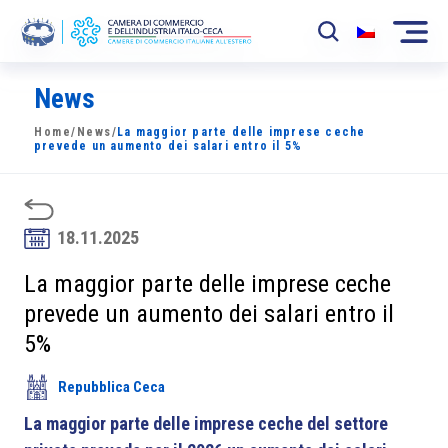
News
La Camera
Home
/
News
/
La maggior parte delle imprese ceche
News
prevede un aumento dei salari entro il 5%
Eventi
Sviluppo Mercato
18.11.2025
Soci
La maggior parte delle imprese ceche
prevede un aumento dei salari entro il
Partner
5%
Progetti
Repubblica Ceca
Area riservata
La maggior parte delle imprese ceche del settore