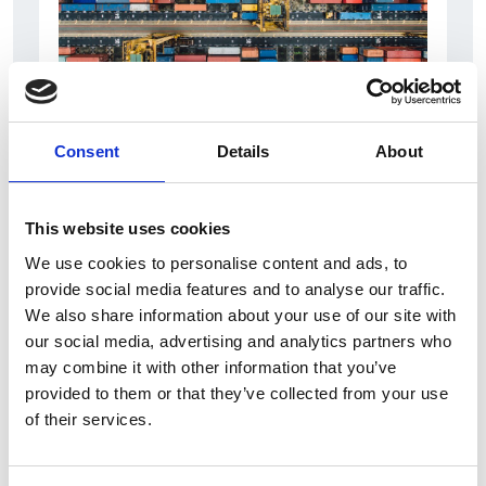
Consent
Details
About
6 Agosto 2026
L’interscambio Italia – Repubblica ha superato
nel primo semestre i dieci miliardi di euro
This website uses cookies
Interviste
We use cookies to personalise content and ads, to
provide social media features and to analyse our traffic.
Overview Economica
We also share information about your use of our site with
Repubblica Ceca
our social media, advertising and analytics partners who
may combine it with other information that you’ve
provided to them or that they’ve collected from your use
of their services.