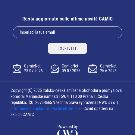
Resta aggiornato sulle ultime novità CAMIC
ISCRIVITI
CamicNet
CamicNet
CamicNet
23.07.2026
09.07.2026
25.6.2026
Copyright (C) 2025 Italsko-česká smíšená obchodní a průmyslová
komora, Mariánské náměstí 159/4, 110 00 Praha 1, Česká
republika, IČO: 26754665 Všechna práva vyhrazena | GWC s.r.o. |
Informace o soukromí
|
Právní informace
| Covid opatření na
akcích CAMIC
Powered by