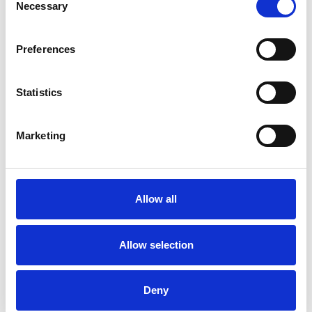
Necessary
Selection
Preferences
Statistics
Ano 2011 schiera un nuovo candidato sindaco
a Praga
Marketing
Repubblica Ceca
Allow all
Allow selection
Deny