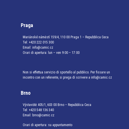
Praga
Mariánské náměstí 159/4, 110 00 Praga 1 – Repubblica Ceca
Tel:
+420 222 015 300
Email:
info@camic.cz
Orari di apertura: lun – ven 9:00 – 17:00
Non si effettua servizio di sportello al pubblico. Per fissare un
incontro con un referente, si prega di scrivere a info@camic.cz
Brno
Výstaviště 405/1, 603 00 Brno – Repubblica Ceca
Tel:
+420 548 136 340
Email:
brno@camic.cz
Orari di apertura: su appuntamento