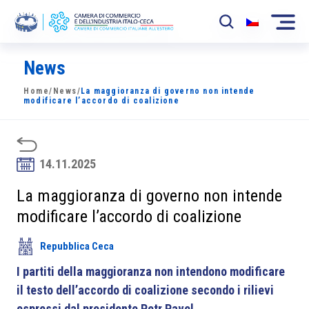
News
La Camera
Home
/
News
/
La maggioranza di governo non intende
News
modificare l’accordo di coalizione
Eventi
Sviluppo Mercato
14.11.2025
Soci
La maggioranza di governo non intende
modificare l’accordo di coalizione
Partner
Repubblica Ceca
Progetti
I partiti della maggioranza non intendono modificare
Area riservata
il testo dell’accordo di coalizione secondo i rilievi
espressi dal presidente Petr Pavel.