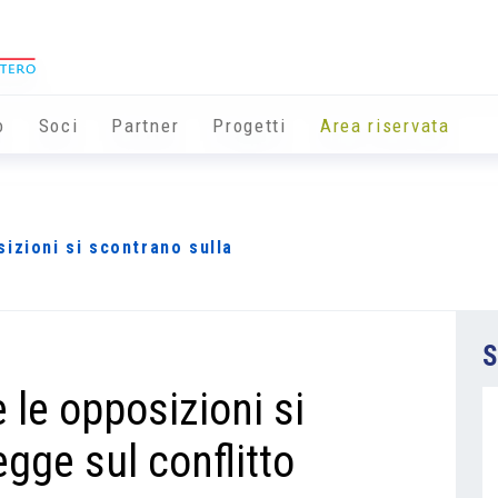
o
Soci
Partner
Progetti
Area riservata
izioni si scontrano sulla
S
 le opposizioni si
egge sul conflitto