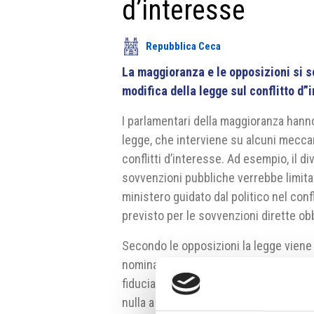
d’interesse
Repubblica Ceca
La maggioranza e le opposizioni si so
modifica della legge sul conflitto d”
I parlamentari della maggioranza hann
legge, che interviene su alcuni meccan
conflitti d’interesse. Ad esempio, il di
sovvenzioni pubbliche verrebbe limitat
ministero guidato dal politico nel con
previsto per le sovvenzioni dirette obb
Secondo le opposizioni la legge viene
nomina a presidente del consiglio ha c
fiduciario. La vicepremier
Alena Schil
nulla a che vedere con il premier. Babiš