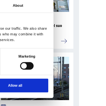
About
La Škoda avvia la produzione del suo
se our traffic. We also share
SUV Peaq
ers who may combine it with
 services.
Repubblica Ceca
Marketing
Allow all