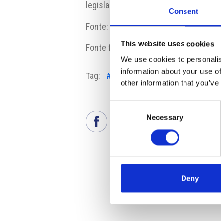
legislazione comunitaria e nazionale.
Consent
Fonte:
www.novinky.cz
This website uses cookies
Fonte fotografia:
www.flickr.com
We use cookies to personalis
information about your use of
Tag:
#conflitto d'interesse
#maggio
other information that you’ve
Consent
Necessary
Selection
Deny