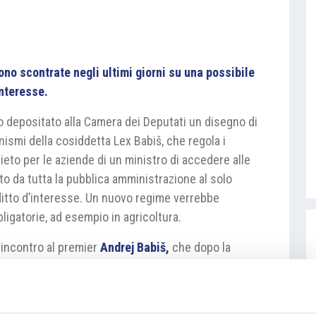
no scontrate negli ultimi giorni su una possibile
interesse.
o depositato alla Camera dei Deputati un disegno di
ismi della cosiddetta Lex Babiš, che regola i
vieto per le aziende di un ministro di accedere alle
o da tutta la pubblica amministrazione al solo
flitto d’interesse. Un nuovo regime verrebbe
ligatorie, ad esempio in agricoltura.
 incontro al premier
Andrej Babiš,
che dopo la
onferito il suo gruppo Agrofert in un fondo
lerová
sostiene, che la modifica di legge non ha
 sostiene di aver risolto il conflitto in linea con la