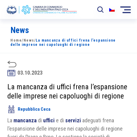
News
La Camera
Home
/
News
/
La mancanza di uffici frena l’espansione
News
delle imprese nei capoluoghi di regione
Eventi
Sviluppo Mercato
03.10.2023
Soci
La mancanza di uffici frena l’espansione
delle imprese nei capoluoghi di regione
Partner
Repubblica Ceca
Progetti
La
mancanza
di
uffici
e di
servizi
adeguati frena
Area riservata
l’espansione delle imprese nei capoluoghi di regione
fuori da Praga e Brno. Lo sostiene la società di