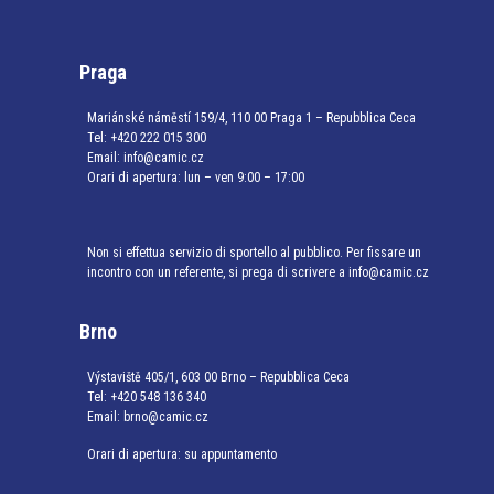
Praga
Mariánské náměstí 159/4, 110 00 Praga 1 – Repubblica Ceca
Tel:
+420 222 015 300
Email:
info@camic.cz
Orari di apertura: lun – ven 9:00 – 17:00
Non si effettua servizio di sportello al pubblico. Per fissare un
incontro con un referente, si prega di scrivere a info@camic.cz
Brno
Výstaviště 405/1, 603 00 Brno – Repubblica Ceca
Tel:
+420 548 136 340
Email:
brno@camic.cz
Orari di apertura: su appuntamento