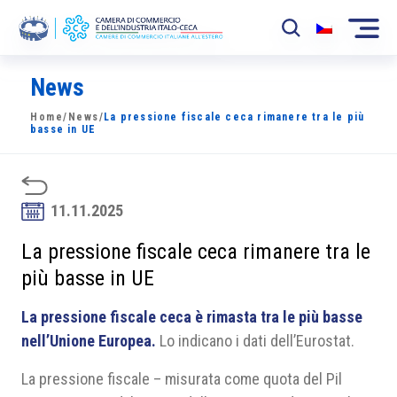
News
La Camera
Home
/
News
/
La pressione fiscale ceca rimanere tra le più
News
basse in UE
Eventi
Sviluppo Mercato
11.11.2025
Soci
La pressione fiscale ceca rimanere tra le
più basse in UE
Partner
La pressione fiscale ceca è rimasta tra le più basse
Progetti
nell’Unione Europea.
Lo indicano i dati dell’Eurostat.
Area riservata
La pressione fiscale – misurata come quota del Pil