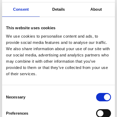
5 Agosto 2026
Consent
Details
About
Il commercio retail continua con una crescita
dinamica
Overview Economica
This website uses cookies
We use cookies to personalise content and ads, to
Repubblica Ceca
provide social media features and to analyse our traffic.
We also share information about your use of our site with
our social media, advertising and analytics partners who
may combine it with other information that you’ve
provided to them or that they’ve collected from your use
of their services.
Consent
Necessary
Selection
Preferences