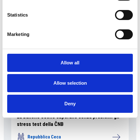
Ano 2011 schiera un nuovo candidato sindaco
a Praga
Statistics
Repubblica Ceca
Marketing
Allow all
Allow selection
Deny
La banche ceche superano senza problemi gli
stress test della ČNB
Repubblica Ceca