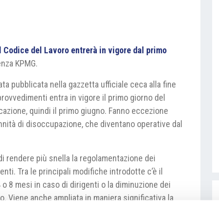
l Codice del Lavoro entrerà in vigore dal primo
lenza KPMG.
ta pubblicata nella gazzetta ufficiale ceca alla fine
provvedimenti entra in vigore il primo giorno del
azione, quindi il primo giugno. Fanno eccezione
ennità di disoccupazione, che diventano operative dal
 di rendere più snella la regolamentazione dei
denti. Tra le principali modifiche introdotte c’è il
o 8 mesi in caso di dirigenti o la diminuzione dei
ro. Viene anche ampliata in maniera significativa la
alute estere come euro, dollaro e sterlina. Il