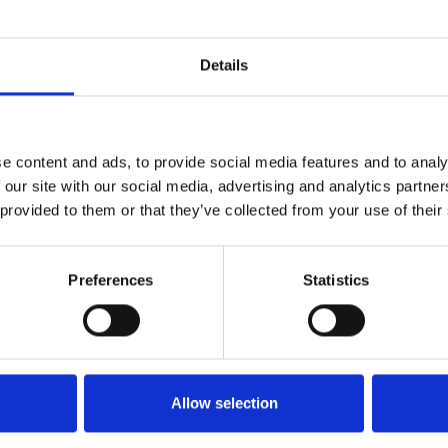
aspetti riguardanti i permessi dal lavoro per ricerca
di un caro o per il matrimonio.
Details
-aktuality-kveten-2025
e content and ads, to provide social media features and to analy
 our site with our social media, advertising and analytics partn
 provided to them or that they’ve collected from your use of their
iche
#Novità Lavoro
#Riforma
ti di Lavoro
Giugno 2025
Lavorativa 2025
Preferences
Statistics
Allow selection