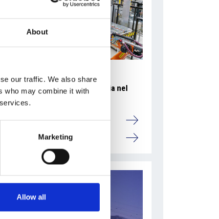
About
se our traffic. We also share
Accelera la ripresa dell’industria nel
ers who may combine it with
corso del primo semestre
 services.
Overview Economica
Marketing
Repubblica Ceca
Allow all