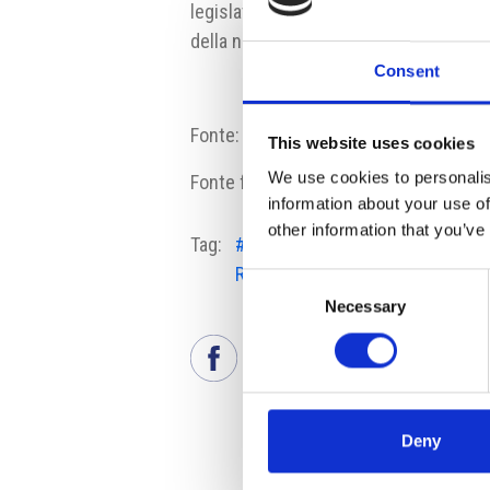
legislatore ha anche riordinato alcuni 
della nuova occupazione, per la morte 
Consent
Fonte:
https://danovky.cz/cs/strucne
This website uses cookies
We use cookies to personalis
Fonte fotografia: Pixabay
information about your use of
other information that you’ve
Tag:
#Codice del Lavoro
#Modif
Repubblica Ceca
Contrat
Consent
Necessary
Selection
Deny