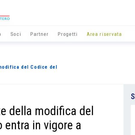
o
Soci
Partner
Progetti
Area riservata
modifica del Codice del
S
te della modifica del
 entra in vigore a