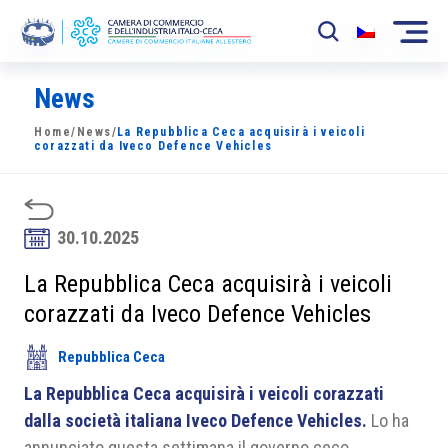
News
La Camera
Home
/
News
/
La Repubblica Ceca acquisirà i veicoli
News
corazzati da Iveco Defence Vehicles
Eventi
Sviluppo Mercato
30.10.2025
Soci
La Repubblica Ceca acquisirà i veicoli
corazzati da Iveco Defence Vehicles
Partner
Repubblica Ceca
Progetti
La Repubblica Ceca acquisirà i veicoli corazzati
Area riservata
dalla società italiana Iveco Defence Vehicles.
Lo ha
annunciato questa settimana il governo ceco.