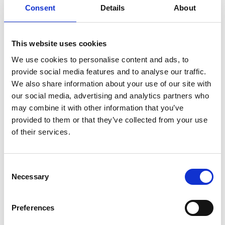
Consent
Details
About
7 Agosto 2026
Nel primo semestre è aumentata fortemente la
costruzione di nuove abitazioni
This website uses cookies
We use cookies to personalise content and ads, to
Repubblica Ceca
provide social media features and to analyse our traffic.
We also share information about your use of our site with
our social media, advertising and analytics partners who
may combine it with other information that you’ve
provided to them or that they’ve collected from your use
of their services.
Consent
Necessary
Selection
Preferences
La Škoda avvia la produzione del suo SUV Peaq