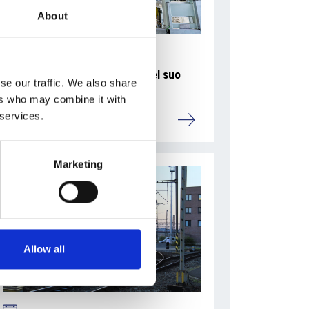
About
La Škoda avvia la produzione del suo
se our traffic. We also share
SUV Peaq
ers who may combine it with
 services.
Repubblica Ceca
Marketing
Allow all