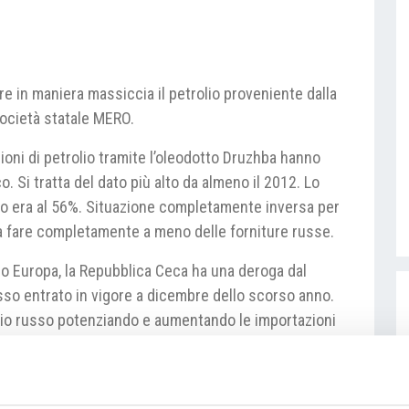
re in maniera massiccia il petrolio proveniente dalla
 società statale MERO.
zioni di petrolio tramite l’oleodotto Druzhba hanno
 Si tratta del dato più alto da almeno il 2012. Lo
so era al 56%. Situazione completamente inversa per
o a fare completamente a meno delle forniture russe.
ro Europa, la Repubblica Ceca ha una deroga dal
usso entrato in vigore a dicembre dello scorso anno.
olio russo potenziando e aumentando le importazioni
rte da Trieste.
omika/ruska-ropa-cesko-vyuziti-