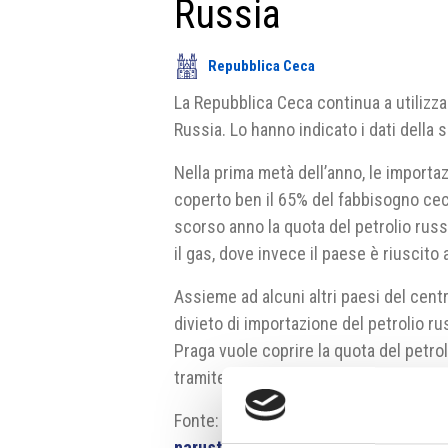
Russia
Repubblica Ceca
La Repubblica Ceca continua a utilizza
Russia. Lo hanno indicato i dati della
Nella prima metà dell’anno, le importa
coperto ben il 65% del fabbisogno ceco.
scorso anno la quota del petrolio rus
il gas, dove invece il paese è riuscit
Assieme ad alcuni altri paesi del cent
divieto di importazione del petrolio r
Praga vuole coprire la quota del petr
tramite l’oleodotto Transalpino che pa
Fonte:
https://www.irozhlas.cz/ekon
narust_2309111243_har