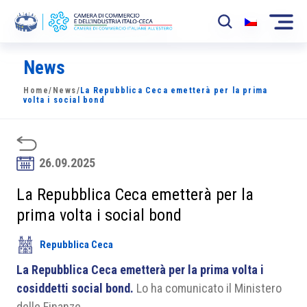
News
La Camera
Home
/
News
/
La Repubblica Ceca emetterà per la prima
News
volta i social bond
Eventi
Sviluppo Mercato
26.09.2025
Soci
La Repubblica Ceca emetterà per la
prima volta i social bond
Partner
Repubblica Ceca
Progetti
La Repubblica Ceca emetterà per la prima volta i
Area riservata
cosiddetti social bond.
Lo ha comunicato il Ministero
delle Finanze.