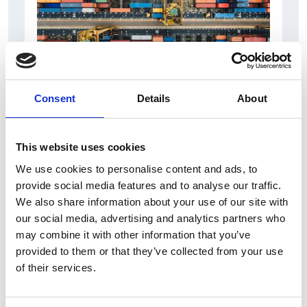
Consent
Details
About
6 Agosto 2026
L’interscambio Italia – Repubblica ha superato
nel primo semestre i dieci miliardi di euro
This website uses cookies
We use cookies to personalise content and ads, to
Interviste
provide social media features and to analyse our traffic.
Overview Economica
We also share information about your use of our site with
our social media, advertising and analytics partners who
Repubblica Ceca
may combine it with other information that you’ve
provided to them or that they’ve collected from your use
of their services.