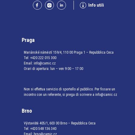
Info utili
Praga
Mariánské náměstí 159/4, 110 00 Praga 1 – Repubblica Ceca
Tel:
+420 222 015 300
Email:
info@camic.cz
Orari di apertura: lun – ven 9:00 – 17:00
Non si effettua servizio di sportello al pubblico. Per fissare un
incontro con un referente, si prega di scrivere a info@camic.cz
Brno
Výstaviště 405/1, 603 00 Brno – Repubblica Ceca
Tel:
+420 548 136 340
Email:
brno@camic.cz