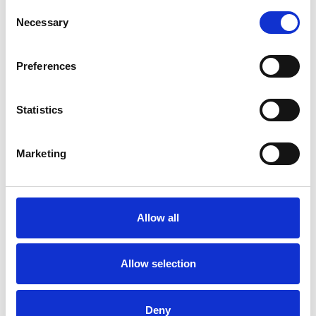
Consent
Necessary
Selection
Preferences
Statistics
Accelera la ripresa dell’industria nel corso del
primo semestre
Marketing
Overview Economica
Repubblica Ceca
Allow all
Allow selection
Deny