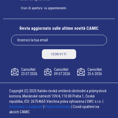
Orari di apertura: su appuntamento
Resta aggiornato sulle ultime novità CAMIC
ISCRIVITI
CamicNet
CamicNet
CamicNet
23.07.2026
09.07.2026
25.6.2026
Copyright (C) 2025 Italsko-česká smíšená obchodní a průmyslová
komora, Mariánské náměstí 159/4, 110 00 Praha 1, Česká
republika, IČO: 26754665 Všechna práva vyhrazena | GWC s.r.o. |
Informace o soukromí
|
Právní informace
| Covid opatření na
akcích CAMIC