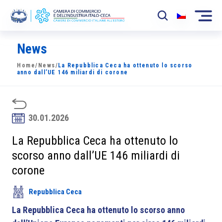
News
La Camera
Home
/
News
/
La Repubblica Ceca ha ottenuto lo scorso
News
anno dall’UE 146 miliardi di corone
Eventi
Sviluppo Mercato
30.01.2026
Soci
La Repubblica Ceca ha ottenuto lo
scorso anno dall’UE 146 miliardi di
Partner
corone
Progetti
Repubblica Ceca
Area riservata
La Repubblica Ceca ha ottenuto lo scorso anno