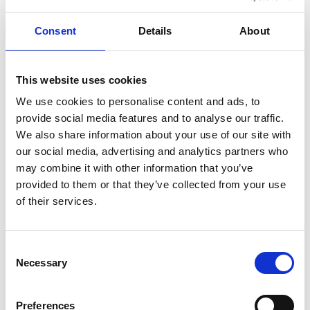
Consent
Details
About
7 Agosto 2026
Nel primo semestre è aumentata fortemente la
This website uses cookies
costruzione di nuove abitazioni
We use cookies to personalise content and ads, to
provide social media features and to analyse our traffic.
Repubblica Ceca
We also share information about your use of our site with
our social media, advertising and analytics partners who
may combine it with other information that you’ve
provided to them or that they’ve collected from your use
of their services.
Consent
Necessary
Selection
Preferences