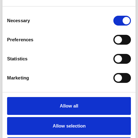
Repubblica Ceca
Consent
Necessary
Selection
Preferences
Statistics
Marketing
La Škoda avvia la produzione del suo SUV Peaq
Allow all
Repubblica Ceca
Allow selection