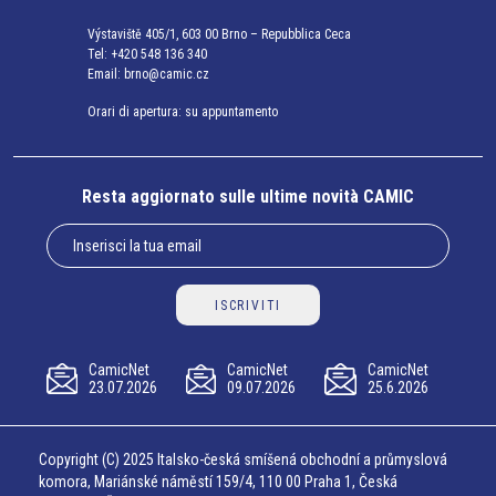
Výstaviště 405/1, 603 00 Brno – Repubblica Ceca
Tel:
+420 548 136 340
Email:
brno@camic.cz
Orari di apertura: su appuntamento
Resta aggiornato sulle ultime novità CAMIC
ISCRIVITI
CamicNet
CamicNet
CamicNet
23.07.2026
09.07.2026
25.6.2026
Copyright (C) 2025 Italsko-česká smíšená obchodní a průmyslová
komora, Mariánské náměstí 159/4, 110 00 Praha 1, Česká