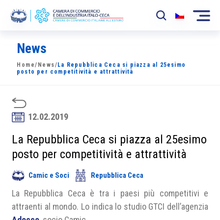
News
La Camera
Home
/
News
/
La Repubblica Ceca si piazza al 25esimo
News
posto per competitività e attrattività
Eventi
Sviluppo Mercato
12.02.2019
Soci
La Repubblica Ceca si piazza al 25esimo
posto per competitività e attrattività
Partner
Camic e Soci
Repubblica Ceca
Progetti
La Repubblica Ceca è tra i paesi più competitivi e
Area riservata
attraenti al mondo. Lo indica lo studio GTCI dell’agenzia
Adecco
, socio Camic.