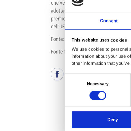
che vede contrapposte Praga e Bruxe
adottato misure necessarie per preveni
premier Andrej Babiš. Il governo ceco 
Consent
dell’UE.
Fonte:
ct24.ceskatelevize.cz
This website uses cookies
We use cookies to personalis
Fonte fotografia: Commissione Europ
information about your use of
other information that you’ve
Consent
Necessary
Selection
Deny