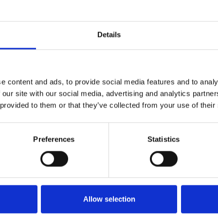
lles. Secondo la Commissione Praga non ha
re il conflitto d’interesse, soprattutto da parte del
dovrebbe rispondere nei prossimi due mesi ai rilievi
Details
e content and ads, to provide social media features and to analy
ea
 our site with our social media, advertising and analytics partn
 provided to them or that they’ve collected from your use of their
Preferences
Statistics
Allow selection