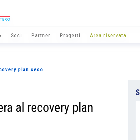
o
Soci
Partner
Progetti
Area riservata
recovery plan ceco
S
bera al recovery plan