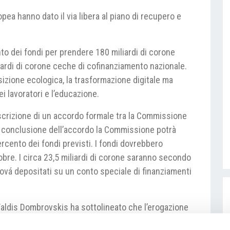
opea hanno dato il via libera al piano di recupero e
to dei fondi per prendere 180 miliardi di corone
liardi di corone ceche di cofinanziamento nazionale.
ansizione ecologica, la trasformazione digitale ma
 lavoratori e l’educazione.
scrizione di un accordo formale tra la Commissione
a conclusione dell’accordo la Commissione potrà
rcento dei fondi previsti. I fondi dovrebbero
tobre. I circa 23,5 miliardi di corone saranno secondo
erová depositati su un conto speciale di finanziamenti
aldis Dombrovskis ha sottolineato che l’erogazione
 soluzione della questione del conflitto d’interesse,