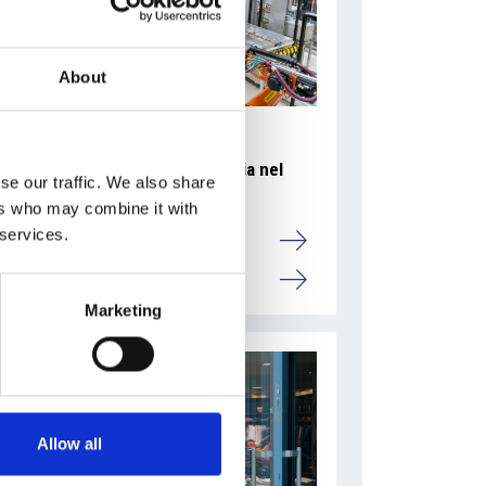
About
Accelera la ripresa dell’industria nel
se our traffic. We also share
corso del primo semestre
ers who may combine it with
 services.
Overview Economica
Repubblica Ceca
Marketing
Allow all