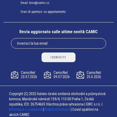
Email:
brno@camic.cz
Orari di apertura: su appuntamento
Resta aggiornato sulle ultime novità CAMIC
ISCRIVITI
CamicNet
CamicNet
CamicNet
23.07.2026
09.07.2026
25.6.2026
Copyright (C) 2025 Italsko-česká smíšená obchodní a průmyslová
komora, Mariánské náměstí 159/4, 110 00 Praha 1, Česká
republika, IČO: 26754665 Všechna práva vyhrazena | GWC s.r.o. |
Informace o soukromí
|
Právní informace
| Covid opatření na
akcích CAMIC