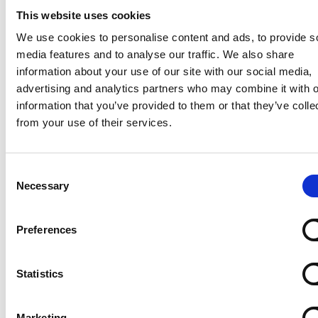
This website uses cookies
We use cookies to personalise content and ads, to provide s
media features and to analyse our traffic. We also share
information about your use of our site with our social media,
advertising and analytics partners who may combine it with o
information that you’ve provided to them or that they’ve colle
from your use of their services.
Accelera la ripresa dell’industria nel corso del
primo semestre
Consent
Overview Economica
Necessary
Selection
Repubblica Ceca
Preferences
Statistics
Marketing