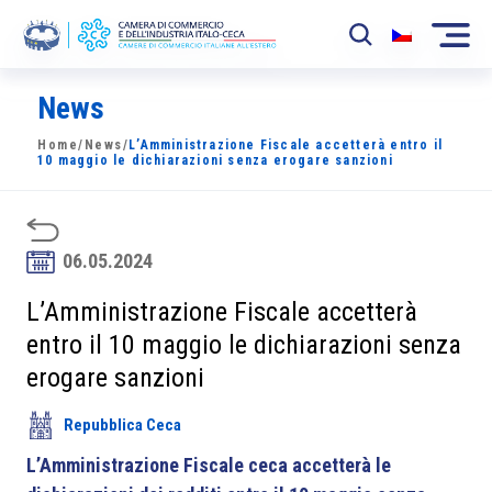
News
La Camera
Home
/
News
/
L’Amministrazione Fiscale accetterà entro il
News
10 maggio le dichiarazioni senza erogare sanzioni
Eventi
Sviluppo Mercato
06.05.2024
Soci
L’Amministrazione Fiscale accetterà
entro il 10 maggio le dichiarazioni senza
Partner
erogare sanzioni
Progetti
Repubblica Ceca
Area riservata
L’Amministrazione Fiscale ceca accetterà le