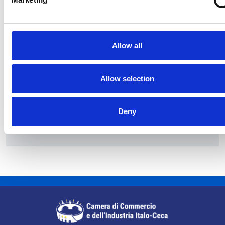
Allow all
Le modifiche delle capacità riservate della rete
Allow selection
elettriche partiranno dal 2027
Repubblica Ceca
Deny