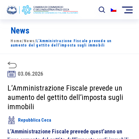
News
La Camera
Home
/
News
/
L’Amministrazione Fiscale prevede un
News
aumento del gettito dell’imposta sugli immobili
Eventi
Sviluppo Mercato
03.06.2026
Soci
L’Amministrazione Fiscale prevede un
aumento del gettito dell’imposta sugli
Partner
immobili
Progetti
Repubblica Ceca
Area riservata
L’Amministrazione Fiscale prevede quest’anno un