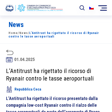
News
La Camera
Home
/
News
/
L’Antitrust ha rigettato il ricorso di Ryanair
News
contro le tasse aeroportuali
Eventi
Sviluppo Mercato
01.04.2025
Soci
L’Antitrust ha rigettato il ricorso di
Ryanair contro le tasse aeroportuali
Partner
Repubblica Ceca
Progetti
L’Antitrust ha rigettato il ricorso presentato dalla
Area riservata
compagnia low-cost Ryanair contro il rialzo delle
tasse aeroportuali da parte dell’aeroporto di Praga.