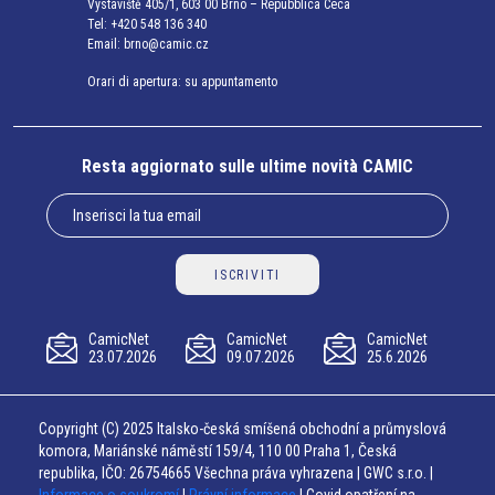
Výstaviště 405/1, 603 00 Brno – Repubblica Ceca
Tel:
+420 548 136 340
Email:
brno@camic.cz
Orari di apertura: su appuntamento
Resta aggiornato sulle ultime novità CAMIC
ISCRIVITI
CamicNet
CamicNet
CamicNet
23.07.2026
09.07.2026
25.6.2026
Copyright (C) 2025 Italsko-česká smíšená obchodní a průmyslová
komora, Mariánské náměstí 159/4, 110 00 Praha 1, Česká
republika, IČO: 26754665 Všechna práva vyhrazena | GWC s.r.o. |