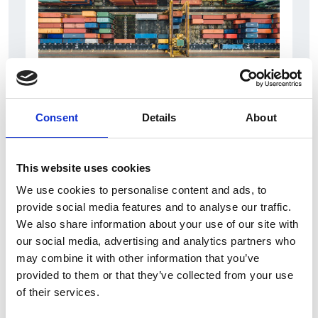
Consent
Details
About
6 Agosto 2026
L’interscambio Italia – Repubblica ha superato
This website uses cookies
nel primo semestre i dieci miliardi di euro
We use cookies to personalise content and ads, to
Interviste
provide social media features and to analyse our traffic.
We also share information about your use of our site with
Overview Economica
our social media, advertising and analytics partners who
Repubblica Ceca
may combine it with other information that you’ve
provided to them or that they’ve collected from your use
of their services.