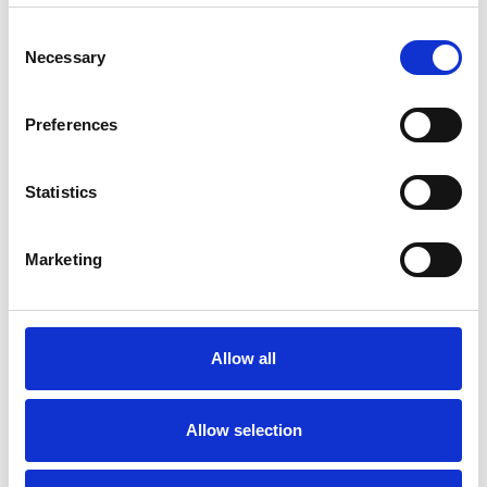
Consent
Necessary
Selection
Preferences
Statistics
Accelera la ripresa dell’industria nel corso del
Marketing
primo semestre
Overview Economica
Repubblica Ceca
Allow all
Allow selection