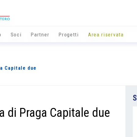
o
Soci
Partner
Progetti
Area riservata
ga Capitale due
S
a di Praga Capitale due