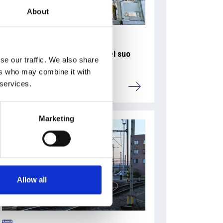
About
La Škoda avvia la produzione del suo
se our traffic. We also share
SUV Peaq
ers who may combine it with
 services.
Repubblica Ceca
Marketing
Allow all