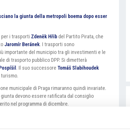
sciano la giunta della metropoli boema dopo esser
 per i trasporti
Zdeněk Hřib
del Partito Pirata, che
ito
Jaromír Beránek
. I trasporti sono
iù importante del municipio tra gli investimenti e le
le di trasporto pubblico DPP. Si dimetterà
 Pospíšil
. Il suo successore
Tomáš Slabihoudek
l turismo.
izione municipale di Praga rimaranno quindi invariate.
giunta devono essere ratificata dal consiglio
serito nel programma di dicembre.