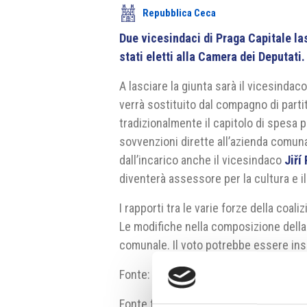
Repubblica Ceca
Due vicesindaci di Praga Capitale la
stati eletti alla Camera dei Deputati.
A lasciare la giunta sarà il vicesindaco
verrà sostituito dal compagno di part
tradizionalmente il capitolo di spesa p
sovvenzioni dirette all’azienda comuna
dall’incarico anche il vicesindaco
Jiří
diventerà assessore per la cultura e i
I rapporti tra le varie forze della coal
Le modifiche nella composizione della 
comunale. Il voto potrebbe essere in
Fonte:
ct24.ceskatelevize.cz
Fonte fotografia:
Praha.eu