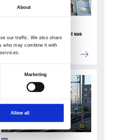
About
La Škoda avvia la produzione del suo
se our traffic. We also share
SUV Peaq
ers who may combine it with
 services.
Repubblica Ceca
Marketing
Allow all