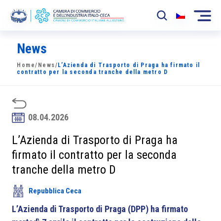
News
La Camera
Home
/
News
/
L’Azienda di Trasporto di Praga ha firmato il
News
contratto per la seconda tranche della metro D
Eventi
Sviluppo Mercato
08.04.2026
Soci
L’Azienda di Trasporto di Praga ha
firmato il contratto per la seconda
Partner
tranche della metro D
Progetti
Repubblica Ceca
Area riservata
L’Azienda di Trasporto di Praga (DPP) ha firmato