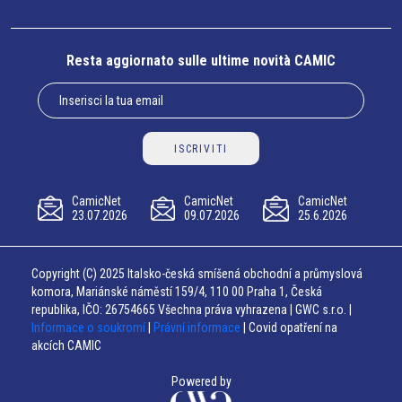
Resta aggiornato sulle ultime novità CAMIC
ISCRIVITI
CamicNet
CamicNet
CamicNet
23.07.2026
09.07.2026
25.6.2026
Copyright (C) 2025 Italsko-česká smíšená obchodní a průmyslová
komora, Mariánské náměstí 159/4, 110 00 Praha 1, Česká
republika, IČO: 26754665 Všechna práva vyhrazena | GWC s.r.o. |
Informace o soukromí
|
Právní informace
| Covid opatření na
akcích CAMIC
Powered by