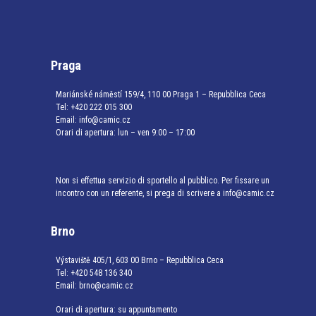
Praga
Mariánské náměstí 159/4, 110 00 Praga 1 – Repubblica Ceca
Tel:
+420 222 015 300
Email:
info@camic.cz
Orari di apertura: lun – ven 9:00 – 17:00
Non si effettua servizio di sportello al pubblico. Per fissare un
incontro con un referente, si prega di scrivere a info@camic.cz
Brno
Výstaviště 405/1, 603 00 Brno – Repubblica Ceca
Tel:
+420 548 136 340
Email:
brno@camic.cz
Orari di apertura: su appuntamento