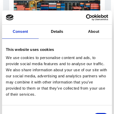
6 Agosto 2026
Consent
Details
About
L’interscambio Italia – Repubblica ha superato
nel primo semestre i dieci miliardi di euro
This website uses cookies
Interviste
We use cookies to personalise content and ads, to
Overview Economica
provide social media features and to analyse our traffic.
We also share information about your use of our site with
Repubblica Ceca
our social media, advertising and analytics partners who
may combine it with other information that you’ve
provided to them or that they’ve collected from your use
of their services.
Consent