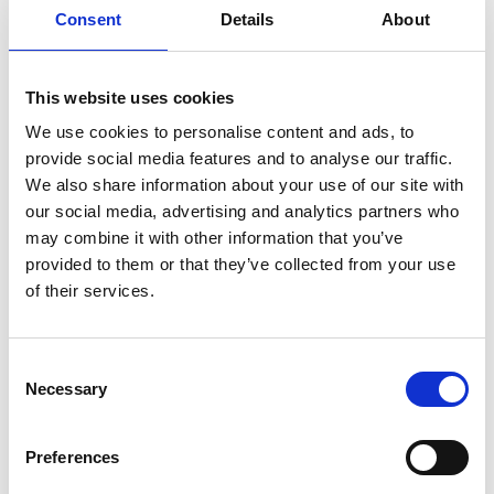
Consent
Details
About
7 Agosto 2026
Nel primo semestre è aumentata fortemente la
costruzione di nuove abitazioni
This website uses cookies
We use cookies to personalise content and ads, to
Repubblica Ceca
provide social media features and to analyse our traffic.
We also share information about your use of our site with
our social media, advertising and analytics partners who
may combine it with other information that you’ve
provided to them or that they’ve collected from your use
of their services.
Consent
Necessary
Selection
Preferences
La Škoda avvia la produzione del suo SUV Peaq