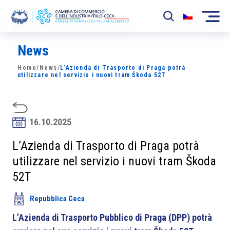
News
La Camera
Home
/
News
/
L’Azienda di Trasporto di Praga potrà
News
utilizzare nel servizio i nuovi tram Škoda 52T
Eventi
Sviluppo Mercato
16.10.2025
Soci
L’Azienda di Trasporto di Praga potrà
utilizzare nel servizio i nuovi tram Škoda
Partner
52T
Progetti
Repubblica Ceca
Area riservata
L’Azienda di Trasporto Pubblico di Praga (DPP) potrà