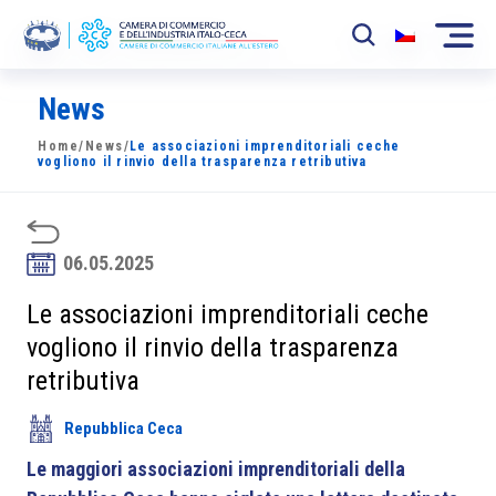
News
La Camera
Home
/
News
/
Le associazioni imprenditoriali ceche
News
vogliono il rinvio della trasparenza retributiva
Eventi
Sviluppo Mercato
06.05.2025
Soci
Le associazioni imprenditoriali ceche
vogliono il rinvio della trasparenza
Partner
retributiva
Progetti
Repubblica Ceca
Area riservata
Le maggiori associazioni imprenditoriali della