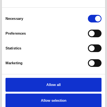
Consent
Necessary
Selection
Preferences
Statistics
5 Agosto 2026
Marketing
Il commercio retail continua con una crescita
dinamica
Overview Economica
Allow all
Repubblica Ceca
Allow selection