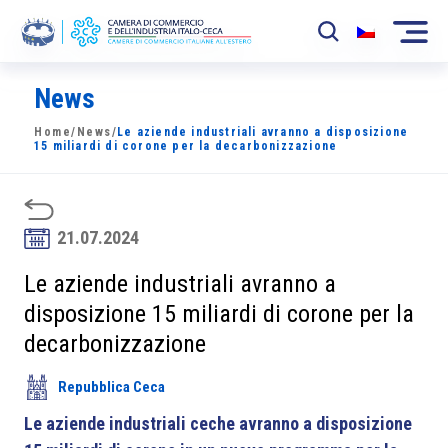
News
La Camera
Home
/
News
/
Le aziende industriali avranno a disposizione
News
15 miliardi di corone per la decarbonizzazione
Eventi
Sviluppo Mercato
21.07.2024
Soci
Le aziende industriali avranno a
disposizione 15 miliardi di corone per la
Partner
decarbonizzazione
Progetti
Repubblica Ceca
Area riservata
Le aziende industriali ceche avranno a disposizione