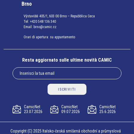
Brno
Výstaviště 405/1, 603 00 Brno – Repubblica Ceca
Tel:
+420 548 136 340
Email:
brno@camic.cz
Orari di apertura: su appuntamento
Resta aggiornato sulle ultime novità CAMIC
ISCRIVITI
CamicNet
CamicNet
CamicNet
23.07.2026
09.07.2026
25.6.2026
Copyright (C) 2025 Italsko-česká smíšená obchodní a průmyslová