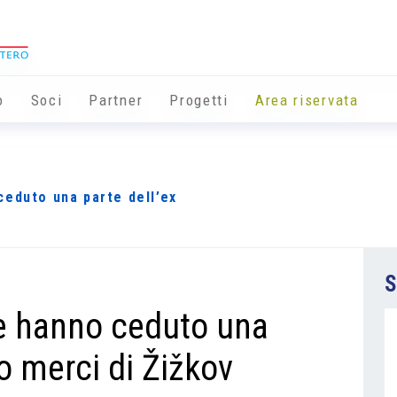
o
Soci
Partner
Progetti
Area riservata
eduto una parte dell’ex
S
e hanno ceduto una
lo merci di Žižkov