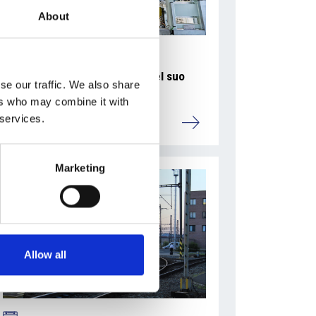
About
La Škoda avvia la produzione del suo
se our traffic. We also share
SUV Peaq
ers who may combine it with
 services.
Repubblica Ceca
Marketing
Allow all