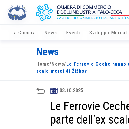
La Camera
News
Eventi
Sviluppo Mercat
News
Home
/
News
/
Le Ferrovie Ceche hanno c
scalo merci di Žižkov
03.10.2025
Le Ferrovie Cech
parte dell’ex sca