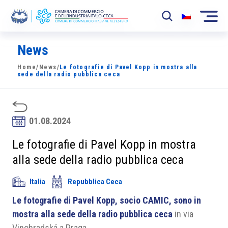
News
La Camera
Home
/
News
/
Le fotografie di Pavel Kopp in mostra alla
News
sede della radio pubblica ceca
Eventi
Sviluppo Mercato
01.08.2024
Soci
Le fotografie di Pavel Kopp in mostra
alla sede della radio pubblica ceca
Partner
Italia
Repubblica Ceca
Progetti
Le fotografie di Pavel Kopp, socio CAMIC, sono in
Area riservata
mostra alla sede della radio pubblica ceca
in via
Vinohradská a Praga.